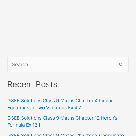
S
e
a
Recent Posts
r
c
GSEB Solutions Class 9 Maths Chapter 4 Linear
Equations in Two Variables Ex 4.2
h
f
GSEB Solutions Class 9 Maths Chapter 12 Heron’s
Formula Ex 12.1
o
GSEB Solutions Class 9 Maths Chapter 3 Coordinate