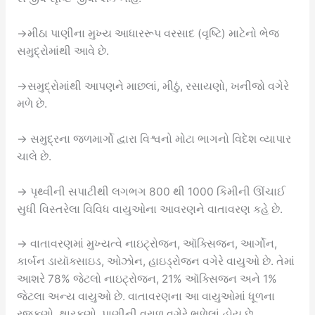
→મીઠા પાણીના મુખ્ય આધારરૂપ વરસાદ (વૃષ્ટિ) માટેનો ભેજ
સમુદ્રોમાંથી આવે છે.
→સમુદ્રોમાંથી આપણને માછલાં, મીઠું, રસાયણો, ખનીજો વગેરે
મળે છે.
→ સમુદ્રના જળમાર્ગો દ્વારા વિશ્વનો મોટા ભાગનો વિદેશ વ્યાપાર
ચાલે છે.
→ પૃથ્વીની સપાટીથી લગભગ 800 થી 1000 કિમીની ઊંચાઈ
સુધી વિસ્તરેલા વિવિધ વાયુઓના આવરણને વાતાવરણ કહે છે.
→ વાતાવરણમાં મુખ્યત્વે નાઇટ્રોજન, ઑક્સિજન, આર્ગોન,
કાર્બન ડાયૉક્સાઇડ, ઓઝોન, હાઇડ્રોજન વગેરે વાયુઓ છે. તેમાં
આશરે 78% જેટલો નાઇટ્રોજન, 21% ઑક્સિજન અને 1%
જેટલા અન્ય વાયુઓ છે. વાતાવરણના આ વાયુઓમાં ધૂળના
રજકણો, ક્ષારકણો, પાણીની વરાળ વગેરે ભળેલાં હોય છે.