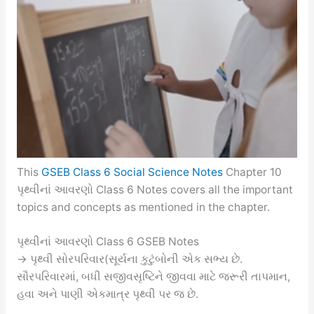
This
GSEB Class 6 Social Science Notes
Chapter 10
પૃથ્વીનાં આવરણો Class 6 Notes covers all the important
topics and concepts as mentioned in the chapter.
પૃથ્વીનાં આવરણો Class 6 GSEB Notes
→ પૃથ્વી સોરપરિવાર(સૂર્યના કુટુંબોની એક સભ્ય છે.
સૌરપરિવારમાં, બધી સજીવસૃષ્ટિને જીવવા માટે જરૂરી તાપમાન,
હવા અને પાણી એકમાત્ર પૃથ્વી પર જ છે.