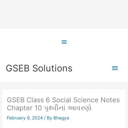
Skip
to
Above
content
Header
Main
GSEB Solutions
Men
GSEB Class 6 Social Science Notes
Chapter 10 પૃથ્વીનાં આવરણો
February 9, 2024
/ By
Bhagya