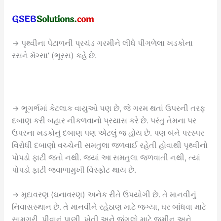
→ પૃથ્વીના પેટાળની પ્રચંડ ગરમીને લીધે પીગળેલા ખડકોના
રસને મૅગ્સા’ (ભૂરસ) કહે છે.
→ ભૂગર્ભમાં કેટલાક વાયુઓ પણ છે, જે ગરમ થતાં ઉપરની તરફ
દબાણ કરી બહાર નીકળવાનો પ્રયાસ કરે છે. પરંતુ તેમના પર
ઉપરના ખડકોનું દબાણ પણ એટલું જ હોય છે. પણ બંને પરસ્પર
વિરોધી દબાણો વચ્ચેની સમતુલા જળવાઈ રહેતી હોવાથી પૃથ્વીનો
પોપડો ફાટી જતો નથી. જ્યાં આ સમતુલા જળવાતી નથી, ત્યાં
પોપડો ફાટી જ્વાળામુખી વિસ્ફોટ થાય છે.
→ મૃદાવરણ (ઘનાવરણ) અનેક રીતે ઉપયોગી છે. તે માનવીનું
નિવાસસ્થાન છે. તે માનવીને રહેઠાણ માટે જગ્યા, ઘર બાંધવા માટે
સામગ્રી, પીવાનું પાણી, ખેતી અને જંગલો માટે જમીન અને