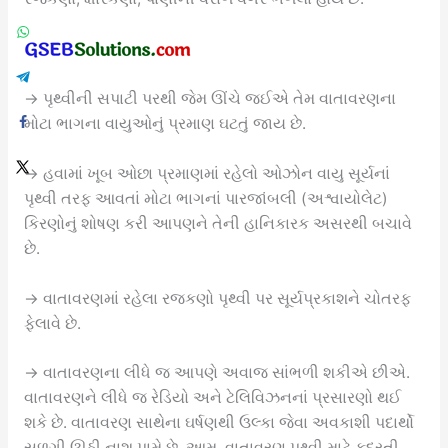
→ પૃથ્વીની સપાટી પરથી જેમ ઊંચે જઈએ તેમ વાતાવરણના
મોટા ભાગના વાયુઓનું પ્રમાણ ઘટતું જાય છે.
→ હવામાં ખૂબ ઓછા પ્રમાણમાં રહેલો ઓઝોન વાયુ સૂર્યનાં
પૃથ્વી તરફ આવતાં મોટા ભાગનાં પારજાંબલી (અશ્વાયોલેટ)
કિરણોનું શોષણ કરી આપણને તેની હાનિકારક અસરથી બચાવે
છે.
→ વાતાવરણમાં રહેલા રજકણો પૃથ્વી પર સૂર્યપ્રકાશને ચોતરફ
ફેલાવે છે.
→ વાતાવરણના લીધે જ આપણે અવાજ સાંભળી શકીએ છીએ.
વાતાવરણને લીધે જ રેડિયો અને ટેલિવિઝનનાં પ્રસારણો થઈ
શકે છે. વાતાવરણ સાથેના ઘર્ષણથી ઉલ્કા જેવા અવકાશી પદાર્થો
સળગી ઊઠી નાશ પામે છે. આમ, વાતાવરણ પૃથ્વી માટે કુદરતી