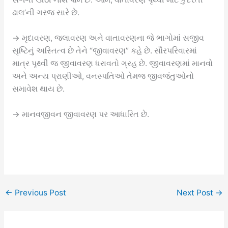
ઢાલ’ની ગરજ સારે છે.
→ મૃદાવરણ, જલાવરણ અને વાતાવરણના જે ભાગોમાં સજીવ
સૃષ્ટિનું અસ્તિત્વ છે તેને “જીવાવરણ” કહે છે. સૌરપરિવારમાં
માત્ર પૃથ્વી જ જીવાવરણ ધરાવતો ગ્રહ છે. જીવાવરણમાં માનવો
અને અન્ય પ્રાણીઓ, વનસ્પતિઓ તેમજ જીવજંતુઓનો
સમાવેશ થાય છે.
→ માનવજીવન જીવાવરણ પર આધારિત છે.
←
Previous Post
Next Post
→