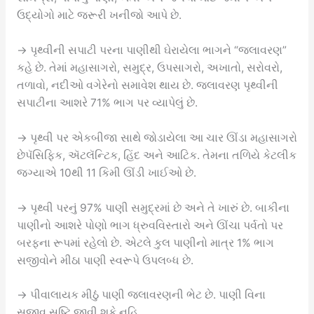
ઉદ્યોગો માટે જરૂરી ખનીજો આપે છે.
→ પૃથ્વીની સપાટી પરના પાણીથી ઘેરાયેલા ભાગને “જલાવરણ”
કહે છે. તેમાં મહાસાગરો, સમુદ્ર, ઉપસાગરો, અખાતો, સરોવરો,
તળાવો, નદીઓ વગેરેનો સમાવેશ થાય છે. જલાવરણ પૃથ્વીની
સપાટીના આશરે 71% ભાગ પર વ્યાપેલું છે.
→ પૃથ્વી પર એકબીજા સાથે જોડાયેલા આ ચાર ઊંડા મહાસાગરો
છેપૅસિફિક, ઍટલૅન્ટિક, હિંદ અને આટિક. તેમના તળિયે કેટલીક
જગ્યાએ 10થી 11 કિમી ઊંડી ખાઈઓ છે.
→ પૃથ્વી પરનું 97% પાણી સમુદ્રમાં છે અને તે ખારું છે. બાકીના
પાણીનો આશરે પોણો ભાગ ધ્રુવવિસ્તારો અને ઊંચા પર્વતો પર
બરફના રૂપમાં રહેલો છે. એટલે કુલ પાણીનો માત્ર 1% ભાગ
સજીવોને મીઠા પાણી સ્વરૂપે ઉપલબ્ધ છે.
→ પીવાલાયક મીઠું પાણી જલાવરણની ભેટ છે. પાણી વિના
સજીવ સૃષ્ટિ જીવી શકે નહિ.