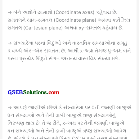
→ બંને અક્ષોને યામાક્ષો (Coordinate axes) કહેવાય છે.
સમતલને યામ-સમતલ (Coordinate plane) અથવા કાર્તેઝિય
સમતલ (Cartesian plane) અથવા xy-સમતલ કહેવાય છે.
→ સંખ્યારેખા પરનાં બિંદુઓ અને વાસ્તવિક સંખ્યાઓના સમૂહ
R વચ્ચે એક-એક સંગતતા છે. આથી x-અક્ષ તેમજ પુ-અક્ષ બંને
પરના પ્રત્યેક બિંદુને સંગત અનન્ય વાસ્તવિક સંખ્યા મળે.
→ આપણે જાણીએ છીએ કે સંખ્યારેખા પર 0ની જમણી બાજુએ
ધન સંખ્યાઓ અને તેની ડાબી બાજુએ ઋણ સંખ્યાઓનું
નિરૂપણ થાય છે. તે જ રીતે, x-અક્ષ પર તેની જમણી બાજુએ
ધન સંખ્યાઓ અને તેની ડાબી બાજુએ ઋણ સંખ્યાઓ આવેલ
છે, એટલે કે ધન સંખ્યાઓ કિરણ OX પર અને ત્રણ સંખ્યાઓ