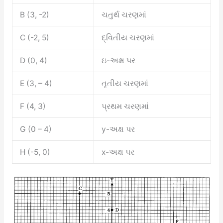
B (3, -2)
ચતુર્થ ચરણમાં
C (-2, 5)
દ્વિતીય ચરણમાં
D (0, 4)
ઇ-અક્ષ પર
E (3, – 4)
તૃતીય ચરણમાં
F (4, 3)
પ્રથમ ચરણમાં
G (0 – 4)
y-અક્ષ પર
H (-5, 0)
x-અક્ષ પર