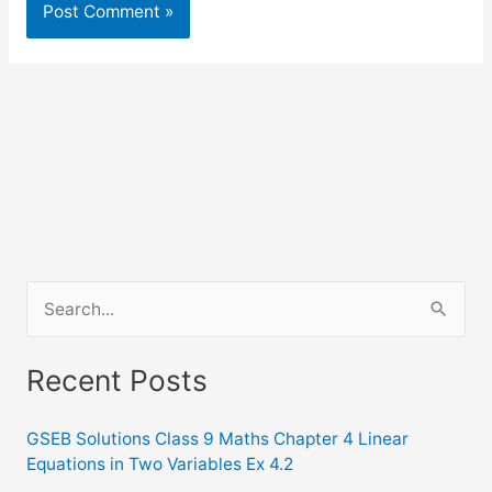
S
e
a
Recent Posts
r
c
GSEB Solutions Class 9 Maths Chapter 4 Linear
Equations in Two Variables Ex 4.2
h