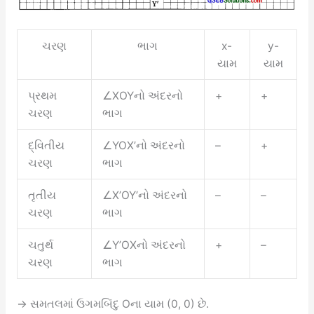
ચરણ
ભાગ
x-
y-
યામ
યામ
પ્રથમ
∠XOYનો અંદરનો
+
+
ચરણ
ભાગ
દ્વિતીય
∠YOX’નો અંદરનો
–
+
ચરણ
ભાગ
તૃતીય
∠X’OY’નો અંદરનો
–
–
ચરણ
ભાગ
ચતુર્થ
∠Y’OXનો અંદરનો
+
–
ચરણ
ભાગ
→ સમતલમાં ઉગમબિંદુ Oના યામ (0, 0) છે.