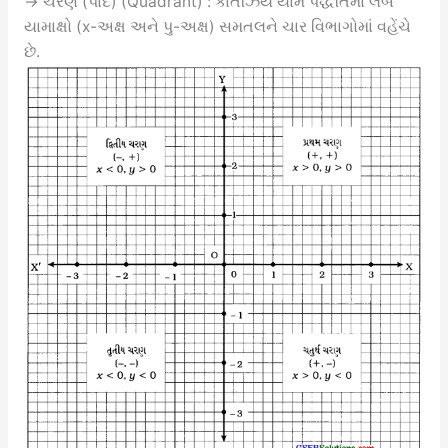
→ ચરણ (પાદ) (Quadrant) : કાર્તેઝિય યામ પદ્ધતિમાં લંબ
યામાક્ષો (x-અક્ષ અને પુ-અક્ષ) સમતલને ચાર વિભાગોમાં વહેંચે
છે.