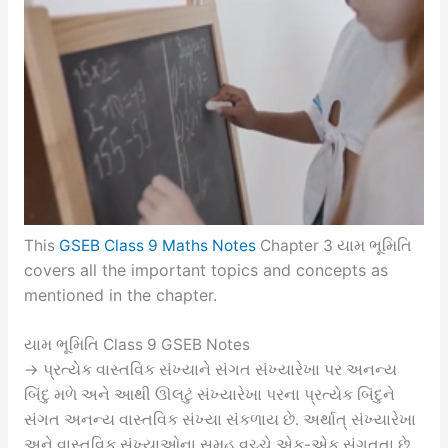
This
GSEB Class 9 Maths Notes
Chapter 3 યામ ભૂમિતિ
covers all the important topics and concepts as
mentioned in the chapter.
યામ ભૂમિતિ Class 9 GSEB Notes
→ પ્રત્યેક વાસ્તવિક સંખ્યાને સંગત સંખ્યારેખા પર અનન્ય
બિંદુ મળે અને આથી ઊલટું સંખ્યારેખા પરના પ્રત્યેક બિંદુને
સંગત અનન્ય વાસ્તવિક સંખ્યા સંકળાય છે. અર્થાત્ સંખ્યારેખા
અને વાસ્તવિક સંખ્યાઓના સમૂહ વચ્ચે એક-એક સંગતતા છે.