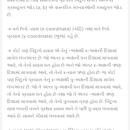
સમતલમાં છે તથા સમતલના પ્રત્યેક બિંદુને સંગત અનન્ય
ક્રમયુક્ત જોડ (a, b) એ વાસ્તવિક સંખ્યાઓની કમયુક્ત જોડ
છે.
→ વને Pનો -યામ (x-coordinate) (કોટિ) તથા મને Pનો
પ્રયામ (y-coordinate) (ભુજ) કહે છે.
→ કોઈ પણ બિંદુનો xયામ એ તેનું -અક્ષથી x-અક્ષની દિશામાં
માપેલ લંબઅંતર છે. જો અંતર x-અક્ષની ધન દિશામાં માપવામાં
આવે, તો તેનો xયામ ધન હોય છે અને જો અંતર x-અક્ષની ઋણ
દિશામાં માપવામાં આવે, તો તેનો x-યામ ઋણ હોય છે. જ કોઈ
પણ બિંદુનો પ્રયાસ તેનું x-અક્ષથી પુ-અક્ષની દિશામાં માપેલ
લંબઅંતર છે. જો તે અંતર પુ-અક્ષની ધન દિશામાં માપવામાં આવે,
તો તેનો પ્રયામ ધન હોય છે તથા જો તે અંતર -અક્ષની ઋણ
દિશામાં માપવામાં આવે, તો તેનો પુનયામ ત્રણ હોય છે. બિંદુના
યામ લખતી વખતે પ્રથમ xયામ અને તે પછી પુ-યામ લખવામાં
આવે છે. યામને કૌંસમાં લખવામાં આવે છે.