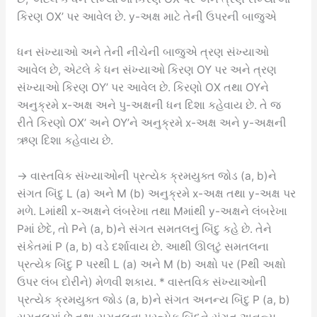
કિરણ OX’ પર આવેલ છે. y-અક્ષ માટે તેની ઉપરની બાજુએ
ધન સંખ્યાઓ અને તેની નીચેની બાજુએ ત્રણ સંખ્યાઓ
આવેલ છે, એટલે કે ધન સંખ્યાઓ કિરણ OY પર અને ત્રણ
સંખ્યાઓ કિરણ OY’ પર આવેલ છે. કિરણો OX તથા OYને
અનુક્રમે x-અક્ષ અને પુ-અક્ષની ધન દિશા કહેવાય છે. તે જ
રીતે કિરણો OX’ અને OY’ને અનુક્રમે x-અક્ષ અને y-અક્ષની
ઋણ દિશા કહેવાય છે.
→ વાસ્તવિક સંખ્યાઓની પ્રત્યેક ક્રમયુક્ત જોડ (a, b)ને
સંગત બિંદુ L (a) અને M (b) અનુક્રમે x-અક્ષ તથા y-અક્ષ પર
મળે. Lમાંથી x-અક્ષને લંબરેખા તથા Mમાંથી y-અક્ષને લંબરેખા
Pમાં છેદે, તો Pને (a, b)ને સંગત સમતલનું બિંદુ કહે છે. તેને
સંકેતમાં P (a, b) વડે દર્શાવાય છે. આથી ઊલટું સમતલના
પ્રત્યેક બિંદુ P પરથી L (a) અને M (b) અક્ષો પર (Pથી અક્ષો
ઉપર લંબ દોરીને) મેળવી શકાય. * વાસ્તવિક સંખ્યાઓની
પ્રત્યેક ક્રમયુક્ત જોડ (a, b)ને સંગત અનન્ય બિંદુ P (a, b)