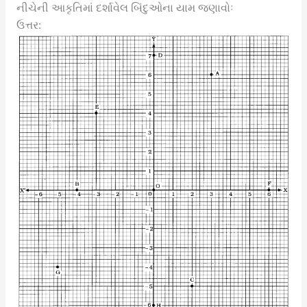
નીચેની આકૃતિમાં દર્શાવેલ બિંદુઓના યામ જણાવોઃ
ઉત્તર: