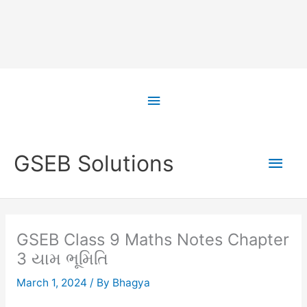
Skip
to
Above
content
Header
Main
GSEB Solutions
Men
GSEB Class 9 Maths Notes Chapter
3 યામ ભૂમિતિ
March 1, 2024
/ By
Bhagya