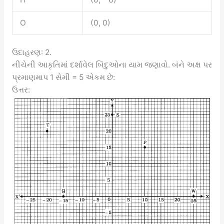
O
(0, 0)
ઉદાહરણ: 2.
નીચેની આકૃતિમાં દર્શાવેલ બિંદુઓના યામ જણાવો. બંને અક્ષ પર
પ્રમાણમાપ 1 સેમી = 5 એકમ છે:
ઉત્તર: