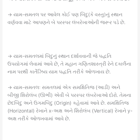
→ યામ-સમતલ પર આવેલ કોઈ પણ બિંદુ(કે વસ્તુ)નું સ્થાન
વર્ણવવા માટે આપણને બે પરસ્પર લંબરેખાઓની જરૂર પડે છે.
→ યામ-સમતલમાં બિંદુનું સ્થાન દર્શાવવાની જે પદ્ધતિ
ઉપયોગમાં લેવામાં આવે છે, તે મહાન ગણિતશાસ્ત્રી રેને દકાર્લેના
નામ પરથી કાર્તેઝિય યામ પદ્ધતિ તરીકે ઓળખાય છે.
→ યામ-સમતલઃ સમતલમાં એક સમક્ષિતિજ (આડી) અને
બીજી શિરોલંબ (ઊભી) એવી બે પરસ્પર લંબરેખાઓ દોરો. તેમના
છેદબિંદુ અને ઉગમબિંદુ (Origin) કહેવામાં આવે છે. સમક્ષિતિજ
(Horizontal) રેખાને x-અક્ષ અને શિરોલંબ (Vertical) રેખાને y-
અક્ષ તરીકે ઓળખવામાં આવે છે.