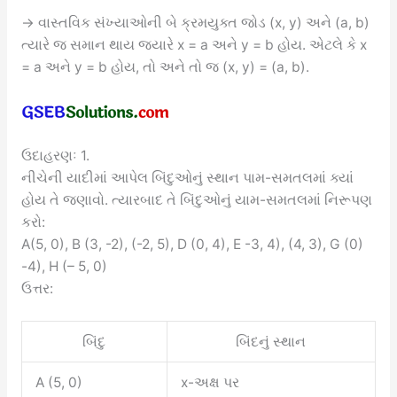
→ વાસ્તવિક સંખ્યાઓની બે ક્રમયુક્ત જોડ (x, y) અને (a, b)
ત્યારે જ સમાન થાય જ્યારે x = a અને y = b હોય. એટલે કે x
= a અને y = b હોય, તો અને તો જ (x, y) = (a, b).
ઉદાહરણઃ 1.
નીચેની યાદીમાં આપેલ બિંદુઓનું સ્થાન પામ-સમતલમાં ક્યાં
હોય તે જણાવો. ત્યારબાદ તે બિંદુઓનું યામ-સમતલમાં નિરૂપણ
કરો:
A(5, 0), B (3, -2), (-2, 5), D (0, 4), E -3, 4), (4, 3), G (0)
-4), H (– 5, 0)
ઉત્તર:
બિંદુ
બિંદનું સ્થાન
A (5, 0)
x-અક્ષ પર