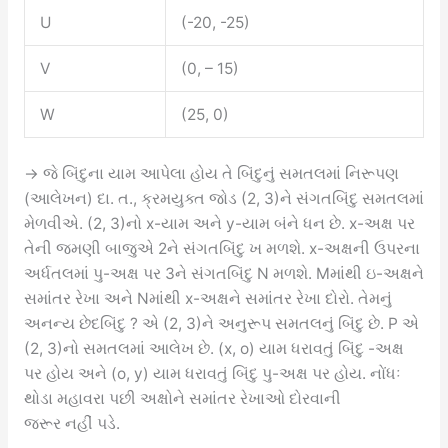
U
(-20, -25)
V
(0, – 15)
W
(25, 0)
→ જે બિંદુના યામ આપેલા હોય તે બિંદુનું સમતલમાં નિરૂપણ
(આલેખન) દા. ત., ક્રમયુક્ત જોડ (2, 3)ને સંગતબિંદુ સમતલમાં
મેળવીએ. (2, 3)નો x-યામ અને y-યામ બંને ધન છે. x-અક્ષ પર
તેની જમણી બાજુએ 2ને સંગતબિંદુ ખ મળશે. x-અક્ષની ઉપરના
અર્ધતલમાં પુ-અક્ષ પર 3ને સંગતબિંદુ N મળશે. Mમાંથી ઇ-અક્ષને
સમાંતર રેખા અને Nમાંથી x-અક્ષને સમાંતર રેખા દોરો. તેમનું
અનન્ય છેદબિંદુ ? એ (2, 3)ને અનુરૂપ સમતલનું બિંદુ છે. P એ
(2, 3)નો સમતલમાં આલેખ છે. (x, o) યામ ધરાવતું બિંદુ -અક્ષ
પર હોય અને (o, y) યામ ધરાવતું બિંદુ પુ-અક્ષ પર હોય. નોંધઃ
થોડા મહાવરા પછી અક્ષોને સમાંતર રેખાઓ દોરવાની
જરૂર નહીં પડે.