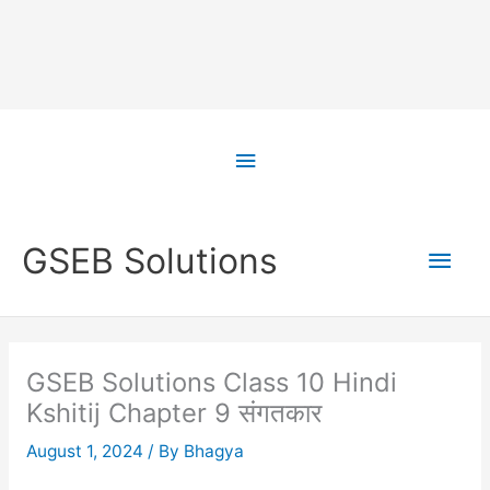
Skip
to
Above
content
Header
Main
GSEB Solutions
Men
GSEB Solutions Class 10 Hindi
Kshitij Chapter 9 संगतकार
August 1, 2024
/ By
Bhagya