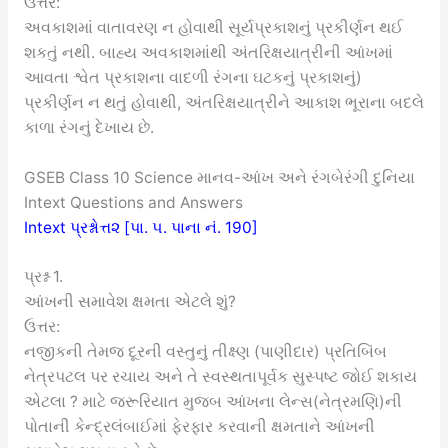
ઉત્તર:
અવકાશમાં વાતાવરણ ન હોવાથી સૂર્યપ્રકાશનું પ્રકીર્ણન થઈ
શકતું નથી. બાહ્ય અવકાશમાંથી અંતરિક્ષયાત્રીની આંખમાં
આવતા શ્વેત પ્રકાશના વાદળી રંગના ઘટકનું પ્રકાશનું)
પ્રકીર્ણન ન થતું હોવાથી, અંતરિક્ષયાત્રીને આકાશ ભૂરાના બદલે
કાળા રંગનું દેખાય છે.
GSEB Class 10 Science માનવ-આંખ અને રંગબેરંગી દુનિયા
Intext Questions and Answers
Intext પ્રશ્નોત્ત૨ [પા. ૫. પાના નં. 190]
પ્રશ્ન 1.
આંખની સમાવેશ ક્ષમતા એટલે શું?
ઉત્તર:
નજીકની તેમજ દૂરની વસ્તુનું તીક્ષ્ણ (પાણીદાર) પ્રતિબિંબ
નેત્રપટલ પર રચાય અને તે સ્વસ્થતાપૂર્વક સુસ્પષ્ટ જોઈ શકાય
એટલા ? માટે જરૂરિયાત મુજબ આંખના લેન્સ(નેત્રમણિ)ની
પોતાની કેન્દ્રલંબાઈમાં ફેરફાર કરવાની ક્ષમતાને આંખની