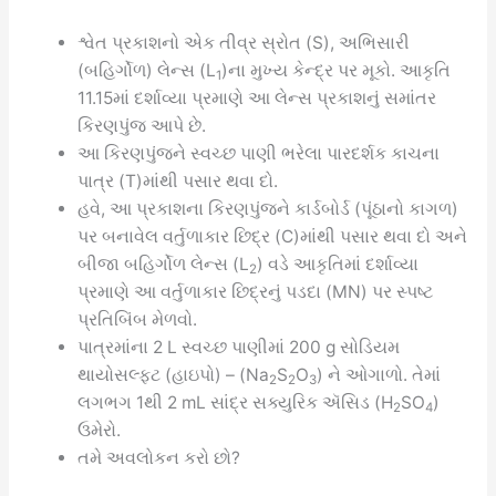
શ્વેત પ્રકાશનો એક તીવ્ર સ્રોત (S), અભિસારી
(બહિર્ગોળ) લેન્સ (L
)ના મુખ્ય કેન્દ્ર પર મૂકો. આકૃતિ
1
11.15માં દર્શાવ્યા પ્રમાણે આ લેન્સ પ્રકાશનું સમાંતર
કિરણપુંજ આપે છે.
આ કિરણપુંજને સ્વચ્છ પાણી ભરેલા પારદર્શક કાચના
પાત્ર (T)માંથી પસાર થવા દો.
હવે, આ પ્રકાશના કિરણપુંજને કાર્ડબોર્ડ (પૂંઠાનો કાગળ)
પર બનાવેલ વર્તુળાકાર છિદ્ર (C)માંથી પસાર થવા દો અને
બીજા બહિર્ગોળ લેન્સ (L
) વડે આકૃતિમાં દર્શાવ્યા
2
પ્રમાણે આ વર્તુળાકાર છિદ્રનું પડદા (MN) પર સ્પષ્ટ
પ્રતિબિંબ મેળવો.
પાત્રમાંના 2 L સ્વચ્છ પાણીમાં 200 g સોડિયમ
થાયોસલ્ફટ (હાઇપો) – (Na
S
O
) ને ઓગાળો. તેમાં
2
2
3
લગભગ 1થી 2 mL સાંદ્ર સક્યુરિક ઍસિડ (H
SO
)
2
4
ઉમેરો.
તમે અવલોકન કરો છો?