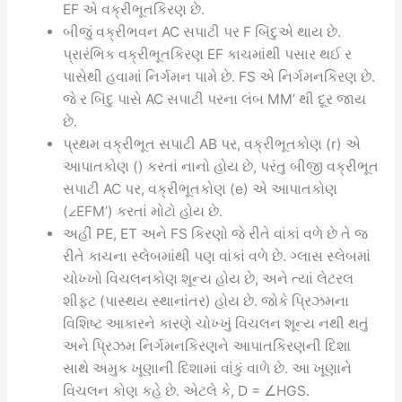
EF એ વક્રીભૂતકિરણ છે.
બીજું વક્રીભવન AC સપાટી પર F બિંદુએ થાય છે.
પ્રારંભિક વક્રીભૂતકિરણ EF કાચમાંથી પસાર થઈ ર
પાસેથી હવામાં નિર્ગમન પામે છે. FS એ નિર્ગમનકિરણ છે.
જે ર બિંદુ પાસે AC સપાટી પરના લંબ MM’ થી દૂર જાય
છે.
પ્રથમ વક્રીભૂત સપાટી AB પર, વક્રીભૂતકોણ (r) એ
આપાતકોણ () કરતાં નાનો હોય છે, પરંતુ બીજી વક્રીભૂત
સપાટી AC પર, વક્રીભૂતકોણ (e) એ આપાતકોણ
(∠EFM’) કરતાં મોટો હોય છે.
અહીં PE, ET અને FS કિરણો જે રીતે વાંકાં વળે છે તે જ
રીતે કાચના સ્લેબમાંથી પણ વાંકાં વળે છે. ગ્લાસ સ્લેબમાં
ચોખ્ખો વિચલનકોણ શૂન્ય હોય છે, અને ત્યાં લેટરલ
શીફટ (પાસ્થય સ્થાનાંતર) હોય છે. જોકે પ્રિઝમના
વિશિષ્ટ આકારને કારણે ચોખ્ખું વિચલન શૂન્ય નથી થતું
અને પ્રિઝમ નિર્ગમનકિરણને આપાતકિરણની દિશા
સાથે અમુક ખૂણાની દિશામાં વાંકું વાળે છે. આ ખૂણાને
વિચલન કોણ કહે છે. એટલે કે, D = ∠HGS.