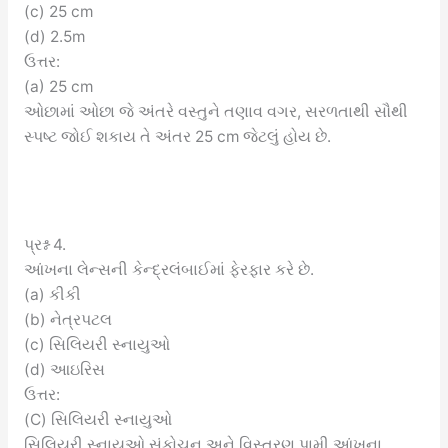
(c) 25 cm
(d) 2.5m
ઉત્તર:
(a) 25 cm
ઓછામાં ઓછા જે અંતરે વસ્તુને તણાવ વગર, સરળતાથી સૌથી
સ્પષ્ટ જોઈ શકાય તે અંતર 25 cm જેટલું હોય છે.
પ્રશ્ન 4.
આંખના લેન્સની કેન્દ્રલંબાઈમાં ફેરફાર કરે છે.
(a) કીકી
(b) નેત્રપટલ
(c) સિલિયરી સ્નાયુઓ
(d) આઇરિસ
ઉત્તર:
(C) સિલિયરી સ્નાયુઓ
સિલિયરી સ્નાયુઓ સંકોચન અને વિસ્તરણ પામી આંખના