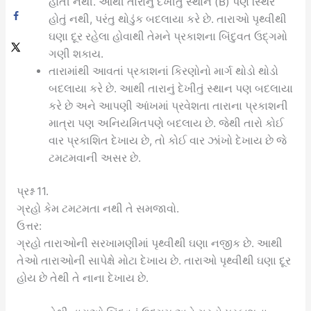
હોતી નથી. આથી તારાનું દેખીતું સ્થાન (B) પણ સ્થિર
હોતું નથી, પરંતુ થોડુંક બદલાયા કરે છે. તારાઓ પૃથ્વીથી
ઘણા દૂર રહેલા હોવાથી તેમને પ્રકાશના બિંદુવત ઉદ્ગમો
ગણી શકાય.
તારામાંથી આવતાં પ્રકાશનાં કિરણોનો માર્ગ થોડો થોડો
બદલાયા કરે છે. આથી તારાનું દેખીતું સ્થાન પણ બદલાયા
કરે છે અને આપણી આંખમાં પ્રવેશતા તારાના પ્રકાશની
માત્રા પણ અનિયમિતપણે બદલાય છે. જેથી તારો કોઈ
વાર પ્રકાશિત દેખાય છે, તો કોઈ વાર ઝાંખો દેખાય છે જે
ટમટમવાની અસર છે.
પ્રશ્ન 11.
ગ્રહો કેમ ટમટમતા નથી તે સમજાવો.
ઉત્તર:
ગ્રહો તારાઓની સરખામણીમાં પૃથ્વીથી ઘણા નજીક છે. આથી
તેઓ તારાઓની સાપેક્ષે મોટા દેખાય છે. તારાઓ પૃથ્વીથી ઘણા દૂર
હોય છે તેથી તે નાના દેખાય છે.