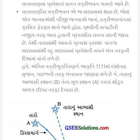
વાતાવરણમાં પ્રવેશતાં સતત વક્રીભવન પામતો આવે છે.
વાતાવરણીય વક્રીભવન એ જ માધ્યમમાં થાય છે, જેમાં
એક જગ્યાએથી બીજી જગ્યાએ જતાં, વક્રીભવનાંકમાં
ક્રમિક ફેરફાર થતો જતો હોય. પૃથ્વીની સપાટીની
નજીક તરફ જતા હવાની પ્રકાશીય ઘનતા વધતી જાય
છે. તેથી તારામાંથી આવતો પ્રકાશ ક્રમશઃ પાતળા
માધ્યમમાંથી ઘટ્ટ માધ્યમમાં પ્રવેશતી વખતે લંબ તરફની
દિશામાં વાંકો વળે છે.
હવે, અંતિમ વક્રીભૂતકિરણને આકૃતિ 11.11માં દર્શાવ્યા
મુજબ, પાછળની તરફ લંબાવતા જાણવા મળે છે કે, તારાનું
આભાસી સ્થાન (B) તેના મૂળ સ્થાન (A) કરતાં થોડુંક
અલગ (ઉપર તરફ) દેખાય છે.