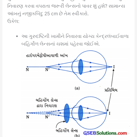
નિવારણ કરવા વપરાતા જરૂરી લેન્સનો પાવર શું હશે? સામાન્ય
આંખનું નજીકબિંદુ 25 cm છે તેમ સ્વીકારો.
ઉકેલ:
આ ગુરુદષ્ટિની ખામીને નિવારવા યોગ્ય કેન્દ્રલંબાઈવાળા
બહિર્ગોળ લેન્સનાં ચશમાં પહેરવા જોઈએ.