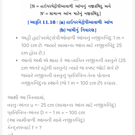
અહીં હાઈપરમેટ્રોપીઓવાળી આંખનું નજીકબિંદુ 1 m =
100 cm છે. જ્યારે સામાન્ય આંખ માટે નજીકબિંદુ 25
cm હોય છે.)
આનો અર્થ એ થાય કે આ વ્યક્તિ નજીકની વસ્તુને (25
cm અંતરે રહેલી વસ્તુને) ત્યારે જ સ્પષ્ટ જોઈ શકે છે
જ્યારે નજીકની વસ્તુનું પ્રતિબિંબ તેના પોતાના
નજીકબિંદુના સ્થાને (જે 1 m = 100 cm છે) રચાય.
આથી આ કિસ્સામાં,
વસ્તુ-અંતર u =- 25 cm (સામાન્ય આંખ માટે નજીકબિંદુ)
પ્રતિબિંબ-અંતર D = – 1 m = – 100 cm
(આ ખામીવાળી આંખની સામે નજીકબિંદુ)
કેન્દ્રલંબાઈ f = ?