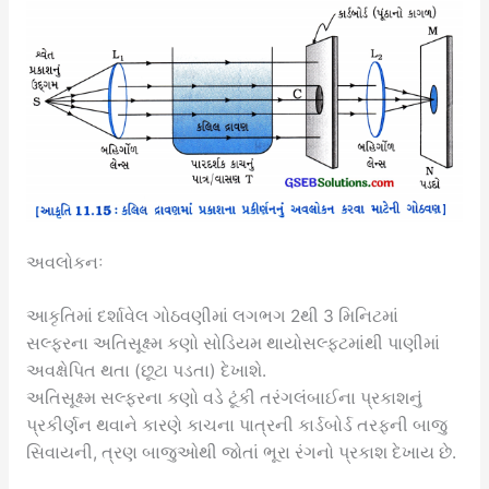
અવલોકનઃ
આકૃતિમાં દર્શાવેલ ગોઠવણીમાં લગભગ 2થી 3 મિનિટમાં
સલ્ફરના અતિસૂક્ષ્મ કણો સોડિયમ થાયોસલ્ફટમાંથી પાણીમાં
અવક્ષેપિત થતા (છૂટા પડતા) દેખાશે.
અતિસૂક્ષ્મ સલ્ફરના કણો વડે ટૂંકી તરંગલંબાઈના પ્રકાશનું
પ્રકીર્ણન થવાને કારણે કાચના પાત્રની કાર્ડબોર્ડ તરફની બાજુ
સિવાયની, ત્રણ બાજુઓથી જોતાં ભૂરા રંગનો પ્રકાશ દેખાય છે.