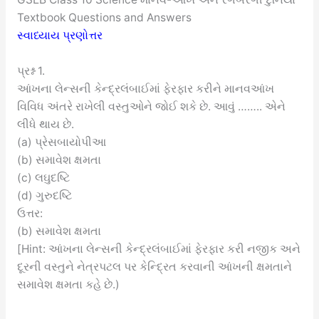
Textbook Questions and Answers
સ્વાધ્યાય પ્રણોત્તર
પ્રશ્ન 1.
આંખના લેન્સની કેન્દ્રલંબાઈમાં ફેરફાર કરીને માનવઆંખ
વિવિધ અંતરે રાખેલી વસ્તુઓને જોઈ શકે છે. આવું …….. એને
લીધે થાય છે.
(a) પ્રેસબાયોપીઆ
(b) સમાવેશ ક્ષમતા
(c) લઘુદષ્ટિ
(d) ગુરુદષ્ટિ
ઉત્તર:
(b) સમાવેશ ક્ષમતા
[Hint: આંખના લેન્સની કેન્દ્રલંબાઈમાં ફેરફાર કરી નજીક અને
દૂરની વસ્તુને નેત્રપટલ પર કેન્દ્રિત કરવાની આંખની ક્ષમતાને
સમાવેશ ક્ષમતા કહે છે.)