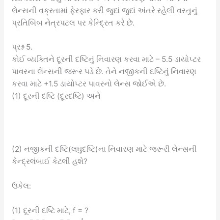
લેન્સની વક્રતામાં ફેરફાર કરી જુદાં જુદાં અંતરે રહેલી વસ્તુનું
પ્રતિબિંબ નેત્રપટલ પર કેન્દ્રિત કરે છે.
પ્રશ્ન 5.
કોઈ વ્યક્તિને દૂરની દષ્ટિનું નિવારણ કરવા માટે – 5.5 ડાયોપ્ટર
પાવરના લેન્સની જરૂર પડે છે. તેને નજીકની દષ્ટિનું નિવારણ
કરવા માટે +1.5 ડાયોપ્ટર પાવરનો લેન્સ જોઈએ છે.
(1) દૂરની દષ્ટિ (દૂરદષ્ટિ) અને
(2) નજીકની દષ્ટિ(લઘુદષ્ટિ)ના નિવારણ માટે જરૂરી લેન્સની
કેન્દ્રલંબાઈ કેટલી હશે?
ઉકેલ:
(1) દૂરની દષ્ટિ માટે, f = ?