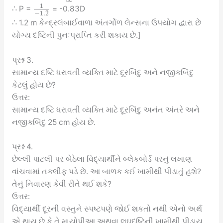
∞
1
∴ P =
= -0.83D
−
1.2
∴ 1.2 m કેન્દ્રલંબાઈવાળા અંતર્ગોળ લેન્સના ઉપયોગ દ્વારા છે
યોગ્ય દષ્ટિની પુનઃપ્રાપ્તિ કરી શકાય છે.]
પ્રશ્ન 3.
સામાન્ય દષ્ટિ ધરાવતી વ્યક્તિ માટે દૂરબિંદુ અને નજીકબિંદુ
કેટલું હોય છે?
ઉત્તર:
સામાન્ય દષ્ટિ ધરાવતી વ્યક્તિ માટે દૂરબિંદુ અનંત અંતરે અને
નજીકબિંદુ 25 cm હોય છે.
પ્રશ્ન 4.
છેલ્લી પાટલી પર બેઠેલા વિદ્યાર્થીને બ્લેકબોર્ડ પરનું લખાણ
વાંચવામાં તકલીફ પડે છે. આ બાળક કઈ ખામીથી પીડાતું હશે?
તેનું નિવારણ કેવી રીતે થઈ શકે?
ઉત્તર:
વિદ્યાર્થી દૂરની વસ્તુને સ્પષ્ટપણે જોઈ શકતો નથી એનો અર્થ
એ થાય છે કે તે માયોપીઆ અથવા લઘુદષ્ટિની ખામીથી પીડાય