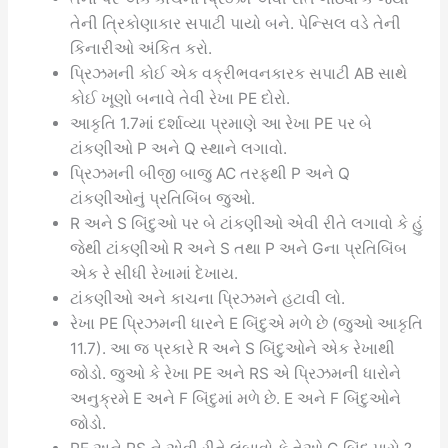
તેની ત્રિકોણાકાર સપાટી પાયો બને. પેન્સિલ વડે તેની
કિનારીઓ અંકિત કરો.
પ્રિઝમની કોઈ એક વક્રીભવનકારક સપાટી AB સાથે
કોઈ ખૂણો બનાવે તેવી રેખા PE દોરો.
આકૃતિ 1.7માં દર્શાવ્યા પ્રમાણે આ રેખા PE પર બે
ટાંકણીઓ P અને Q સ્થાને લગાવો.
પ્રિઝમની બીજી બાજુ AC તરફથી P અને Q
ટાંકણીઓનું પ્રતિબિંબ જુઓ.
R અને S બિંદુઓ પર બે ટાંકણીઓ એવી રીતે લગાવો કે હું
જેથી ટાંકણીઓ R અને S તથા P અને Gના પ્રતિબિંબ
એક રે સીધી રેખામાં દેખાય.
ટાંકણીઓ અને કાચના પ્રિઝમને હટાવી લો.
રેખા PE પ્રિઝમની ધારને E બિંદુએ મળે છે (જુઓ આકૃતિ
11.7). આ જ પ્રકારે R અને S બિંદુઓને એક રેખાથી
જોડો. જુઓ કે રેખા PE અને RS એ પ્રિઝમની ધારોને
અનુક્રમે E અને F બિંદુમાં મળે છે. E અને F બિંદુઓને
જોડો.