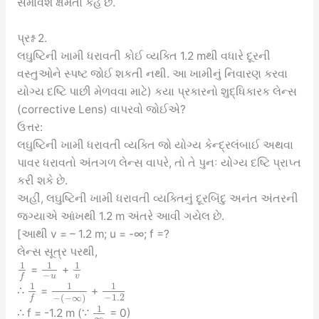
સમાવેશ ક્ષમતા કહે છે.
પ્રશ્ન 2.
લઘુષ્ટિની ખામી ધરાવતી કોઈ વ્યક્તિ 1.2 mથી વધારે દૂરની
વસ્તુઓને સ્પષ્ટ જોઈ શકતી નથી. આ ખામીનું નિવારણ કરવા
યોગ્ય દષ્ટિ પાછી મેળવવા માટે) કયા પ્રકારનો શુદ્ધિકારક લેન્સ
(corrective Lens) વાપરવો જોઈએ?
ઉત્તર:
લઘુષ્ટિની ખામી ધરાવતી વ્યક્તિ જો યોગ્ય કેન્દ્રલંબાઈ અથવા
પાવર ધરાવતો અંતગળ લેન્સ વાપરે, તો તે પુનઃ યોગ્ય દષ્ટિ પ્રાપ્ત
કરી શકે છે.
અહીં, લઘુષ્ટિની ખામી ધરાવતી વ્યક્તિનું દૂરબિંદુ અનંત અંતરની
જગ્યાએ આંખથી 1.2 m અંતરે આવી ગયેલ છે.
[આથી v = – 1.2 m; u = -∞; f =?
લેન્સ સૂત્ર પરથી,
1
1
1
=
+
−
u
v
f
1
1
1
∴
=
+
−
1.2
−
(
−
∞
)
f
1
∴ f = -1.2 m (∵
= 0)