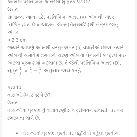
આંખમાં પ્રતિબિંબ-અંતરમાં શું ફરક પડે છે?
ઉત્તર:
સામાન્ય આંખ માટે, પ્રતિબિંબ-અંતર (v) આંખની અંદર
નિશ્ચિત હોય છે = આંખના લેન્સ(નેત્રમણિ)થી નેત્રપટલનું
અંતર
≈ 2.3 cm
જ્યારે આપણે આંખથી વસ્તુ-અંતર (u) વધારીએ છીએ, ત્યારે
આંખની સમાવેશ ક્ષમતાને કારણે આંખના લેન્સની કેન્દ્રલંબાઈ
એટલા પ્રમાણમાં બદલાય છે, કે જેથી પ્રતિબિંબ અંતર (D),
1
1
1
સૂત્ર
=
–
અનુસાર અચળ રહે.
u
v
f
પ્રશ્ન 10.
તારાઓ કેમ ટમટમે છે?
ઉત્તર:
તારાઓના પ્રકાશનું વાતાવરણીય વક્રીભવન થવાથી તારાઓ
ટમટમતાં લાગે છે.
તારાઓનો પ્રકાશ પૃથ્વી પર પહોંચે તે પહેલાં પૃથ્વીના