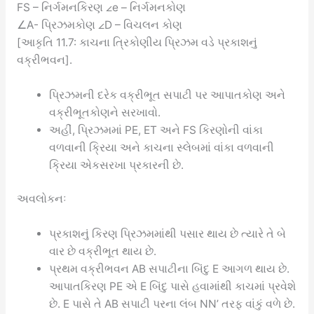
FS – નિર્ગમનકિરણ ∠e – નિર્ગમનકોણ
∠A- પ્રિઝમકોણ ∠D – વિચલન કોણ
[આકૃતિ 11.7: કાચના ત્રિકોણીય પ્રિઝમ વડે પ્રકાશનું
વક્રીભવન].
પ્રિઝમની દરેક વક્રીભૂત સપાટી પર આપાતકોણ અને
વક્રીભૂતકોણને સરખાવો.
અહીં, પ્રિઝમમાં PE, ET અને FS કિરણોની વાંકા
વળવાની ક્રિયા અને કાચના સ્લેબમાં વાંકા વળવાની
ક્રિયા એકસરખા પ્રકારની છે.
અવલોકનઃ
પ્રકાશનું કિરણ પ્રિઝમમાંથી પસાર થાય છે ત્યારે તે બે
વાર છે વક્રીભૂત થાય છે.
પ્રથમ વક્રીભવન AB સપાટીના બિંદુ E આગળ થાય છે.
આપાતકિરણ PE એ E બિંદુ પાસે હવામાંથી કાચમાં પ્રવેશે
છે. E પાસે તે AB સપાટી પરના લંબ NN’ તરફ વાંકું વળે છે.