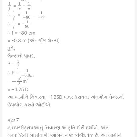
1
1
1
=
–
v
u
f
1
1
1
∴
=
–
−
∞
−
80
f
1
1
∴
= –
80
f
∴ f = -80 cm
= -0.8 m (અંતર્ગોળ લેન્સ)
હવે,
લેન્સનો પાવર,
1
P =
f
1
∴ P =
−
0.8
m
10
−
-1
=
m
8
= – 1.25 D
આ ખામીને નિવારવા – 1.25D પાવર ધરાવતા અંતર્ગોળ લેન્સનો
ઉપયોગ કરવો જોઈએ.
પ્રશ્ન 7.
હાઇપરમેટ્રોપઆનું નિવારણ આકૃતિ દોરી દર્શાવો. એક
ગુરુદષ્ટિની ખામીવાળી આંખનું નજીકબિંદુ 1m છે. આ ખામીનું