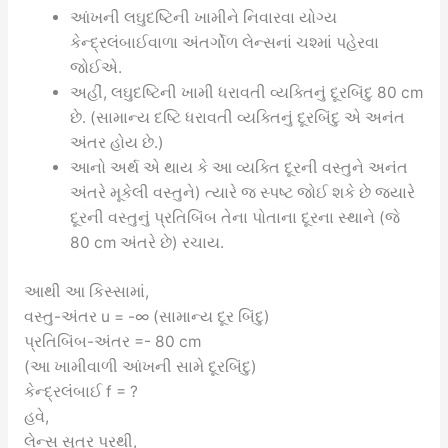
આંખની લઘુદષ્ટિની ખામીને નિવારવા યોગ્ય
કેન્દ્રલંબાઈવાળા અંતર્ગોળ લેન્સનાં ચશ્માં પહેરવા
જોઈએ.
અહીં, લઘુદષ્ટિની ખામી ધરાવતી વ્યક્તિનું દૂરબિંદુ 80 cm
છે. (સામાન્ય દષ્ટિ ધરાવતી વ્યક્તિનું દૂરબિંદુ એ અનંત
અંતર હોય છે.)
આનો અર્થ એ થાય કે આ વ્યક્તિ દૂરની વસ્તુને અનંત
અંતરે મૂકેલી વસ્તુને) ત્યારે જ સ્પષ્ટ જોઈ શકે છે જ્યારે
દૂરની વસ્તુનું પ્રતિબિંબ તેના પોતાના દૂરના સ્થાને (જે
80 cm અંતરે છે) રચાય.
આથી આ કિસ્સામાં,
વસ્તુ-અંતર u = -∞ (સામાન્ય દૂર બિંદુ)
પ્રતિબિંબ-અંતર =- 80 cm
(આ ખામીવાળી આંખની સામે દૂરબિંદુ)
કેન્દ્રલંબાઈ f = ?
હવે,
લેન્સ સૂત્ર પરથી,