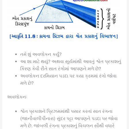
તમે શું અવલોકન કર્યું?
આ શા માટે થયું? અથવા સૂર્યમાંથી આવતું શ્વેત પ્રકાશનું
કિરણ કેવી રીતે સાત રંગોમાં આપણને મળે છે?
અવલોકન દરમિયાન પડદા પર કયા ક્રમમાં રંગો જોવા
મળે છે?
અવલોકનઃ
શ્વેત પ્રકાશને પ્રિઝમમાંથી પસાર કરતાં સાત રંગના
(જાનીવાલીપીનારા) સુંદર પટ્ટા આપણને પડદા પર જોવા
મળે છે. જાંબલી રંગના પ્રકાશનું વિચલન સૌથી વધારે