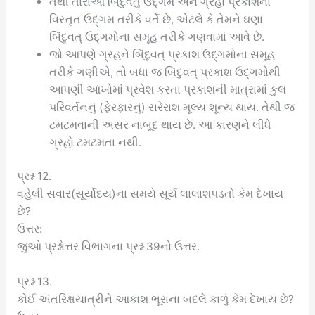
તેથી તારાઓ બિંદુવતું ઉદ્ગમ અને ગ્રહો પ્રકાશના
વિસ્તૃત ઉદ્ગમ તરીકે વર્તે છે, એટલે કે તેમને ઘણા
બિંદુવત્ ઉદ્ગમોના સમૂહ તરીકે ગણવામાં આવે છે.
જો આપણે ગ્રહને બિંદુવત્ પ્રકાશ ઉદ્ગમોના સમૂહ
તરીકે ગણીએ, તો બધા જ બિંદુવત્ પ્રકાશ ઉદ્ગમોથી
આપણી આંખોમાં પ્રવેશ કરતા પ્રકાશની માત્રામાં કુલ
પરિવર્તનનું (ફેરફારનું) સરેરાશ મૂલ્ય શૂન્ય થાય. તેથી જ
ટમટમવાની અસર નાબૂદ થાય છે. આ કારણને લીધે
ગ્રહો ટમટમતા નથી.
પ્રશ્ન 12.
વહેલી સવાર(સૂર્યોદય)ના સમયે સૂર્ય લાલાશપડતો કેમ દેખાય
છે?
ઉત્તર:
જુઓ પ્રશ્નોત્તર વિભાગના પ્રશ્ન 39નો ઉત્તર.
પ્રશ્ન 13.
કોઈ અંતરિક્ષયાત્રીને આકાશ ભૂરાના બદલે કાળું કેમ દેખાય છે?