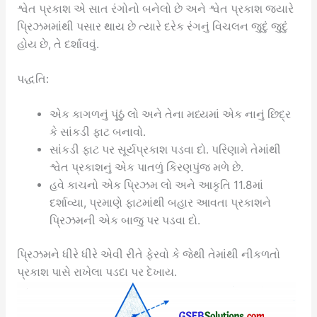
શ્વેત પ્રકાશ એ સાત રંગોનો બનેલો છે અને શ્વેત પ્રકાશ જ્યારે
પ્રિઝમમાંથી પસાર થાય છે ત્યારે દરેક રંગનું વિચલન જુદું જુદું
હોય છે, તે દર્શાવવું.
પદ્ધતિ:
એક કાગળનું પૂંઠું લો અને તેના મધ્યમાં એક નાનું છિદ્ર
કે સાંકડી ફાટ બનાવો.
સાંકડી ફાટ પર સૂર્યપ્રકાશ પડવા દો. પરિણામે તેમાંથી
શ્વેત પ્રકાશનું એક પાતળું કિરણપુંજ મળે છે.
હવે કાચનો એક પ્રિઝમ લો અને આકૃતિ 11.8માં
દર્શાવ્યા, પ્રમાણે ફાટમાંથી બહાર આવતા પ્રકાશને
પ્રિઝમની એક બાજુ પર પડવા દો.
પ્રિઝમને ધીરે ધીરે એવી રીતે ફેરવો કે જેથી તેમાંથી નીકળતો
પ્રકાશ પાસે રાખેલા પડદા પર દેખાય.