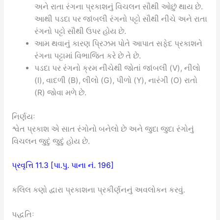
અને રાતા રંગના પ્રકાશનું વિચલન સૌથી ઓછું થાય છે.
આથી પડદા પર જાંબલી રંગનો પટ્ટો સૌથી નીચે અને રાતા
રંગનો પટ્ટો સૌથી ઉપર હોય છે.
આમ થવાનું કારણ પ્રિઝમ પોતે આપાત સફેદ પ્રકાશને
રંગના પટ્ટામાં વિભાજિત કરે છે તે છે.
પડદા પર રંગનો ક્રમ નીચેથી જોતાં જાંબલી (V), નીલો
(I), વાદળી (B), લીલો (G), પીળો (Y), નારંગી (O) રાતો
(R) જોવા મળે છે.
નિર્ણયઃ
શ્વેત પ્રકાશ એ સાત રંગોનો બનેલો છે અને જુદા જુદા રંગોનું
વિચલન જુદું જુદું હોય છે.
પ્રવૃત્તિ 11.3 [પા.પુ. પાના નં. 196]
કલિલ કણો દ્વારા પ્રકાશના પ્રકીર્ણનનું અવલોકન કરવું.
પદ્ધતિઃ