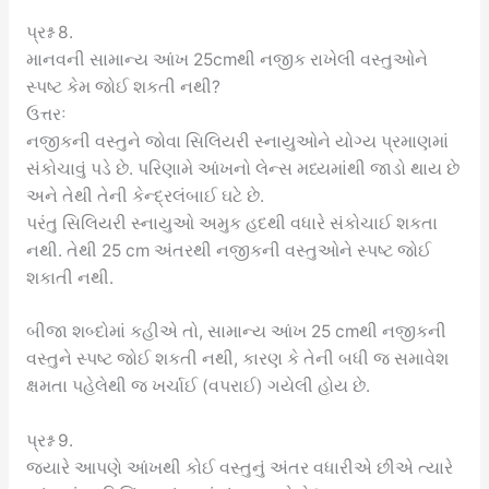
પ્રશ્ન 8.
માનવની સામાન્ય આંખ 25cmથી નજીક રાખેલી વસ્તુઓને
સ્પષ્ટ કેમ જોઈ શકતી નથી?
ઉત્તરઃ
નજીકની વસ્તુને જોવા સિલિયરી સ્નાયુઓને યોગ્ય પ્રમાણમાં
સંકોચાવું પડે છે. પરિણામે આંખનો લેન્સ મધ્યમાંથી જાડો થાય છે
અને તેથી તેની કેન્દ્રલંબાઈ ઘટે છે.
પરંતુ સિલિયરી સ્નાયુઓ અમુક હદથી વધારે સંકોચાઈ શકતા
નથી. તેથી 25 cm અંતરથી નજીકની વસ્તુઓને સ્પષ્ટ જોઈ
શકાતી નથી.
બીજા શબ્દોમાં કહીએ તો, સામાન્ય આંખ 25 cmથી નજીકની
વસ્તુને સ્પષ્ટ જોઈ શકતી નથી, કારણ કે તેની બધી જ સમાવેશ
ક્ષમતા પહેલેથી જ ખર્ચાઈ (વપરાઈ) ગયેલી હોય છે.
પ્રશ્ન 9.
જ્યારે આપણે આંખથી કોઈ વસ્તુનું અંતર વધારીએ છીએ ત્યારે