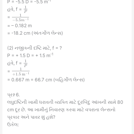
-1
P = -5.5 D = -5.5 m
1
હવે, f =
P
1
=
−
1
−
5.5
m
= – 0.182 m
= -18.2 cm (અંતર્ગોળ લેન્સ)
(2) નજીકની દષ્ટિ માટે, f = ?
-1
P = + 1.5 D = + 1.5 m
1
હવે, f =
P
1
=
−
1
+
1.5
m
= 0.667 m = 66.7 cm (બહિર્ગોળ લેન્સ)
પ્રશ્ન 6.
લઘુદષ્ટિની ખામી ધરાવતી વ્યક્તિ માટે દૂરબિંદુ આંખની સામે 80
cm દૂર છે. આ ખામીનું નિવારણ કરવા માટે વપરાતા લેન્સનો
પ્રકાર અને પાવર શું હશે?
ઉકેલ: