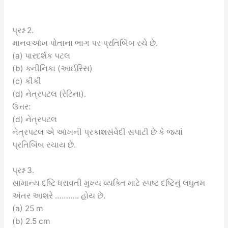
પ્રશ્ન 2.
માનવઆંખ પોતાના ભાગ પર પ્રતિબિંબ રચે છે.
(a) પારદર્શક પટલ
(b) કનીનિકા (આઈરિસ)
(c) કીકી
(d) નેત્રપટલ (રેટિના).
ઉત્તર:
(d) નેત્રપટલ
નેત્રપટલ એ આંખની પ્રકાશસંવેદી સપાટી છે કે જ્યાં
પ્રતિબિંબ રચાય છે.
પ્રશ્ન 3.
સામાન્ય દષ્ટિ ધરાવતી મુખ્ય વ્યક્તિ માટે સ્પષ્ટ દષ્ટિનું લઘુતમ
અંતર આશરે ……….. હોય છે.
(a) 25 m
(b) 2.5 cm