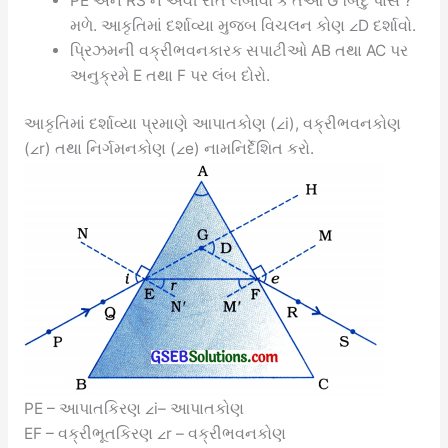
PE અને RS ને એવી રીતે લંબાવો કે તેઓ G બિંદુ પાસે ?
મળે. આકૃતિમાં દર્શાવ્યા મુજબ વિચલન કોણ ∠D દર્શાવો.
પ્રિઝમની વક્રીભવનકારક સપાટીઓ AB તથા AC પર
અનુક્રમે E તથા F પર લંબ દોરો.
આકૃતિમાં દર્શાવ્યા પ્રમાણે આપાતકોણ (∠i), વક્રીભવનકોણ
(∠r) તથા નિર્ગમનકોણ (∠e) નામનિર્દેશિત કરો.
PE – આપાતકિરણ ∠i– આપાતકોણ
EF – વક્રીભૂતકિરણ ∠r – વક્રીભવનકોણ