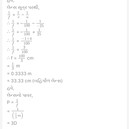
હવે,
લેન્સ સૂત્ર પરથી,
1
1
1
=
–
v
u
f
1
1
1
∴
= –
–
100
−
25
f
1
1
1
∴
= –
+
100
25
f
−
1
+
4
1
∴
=
100
f
3
1
∴
=
100
f
100
∴ f =
cm
3
1
=
m
3
= 0.3333 m
= 33.33 cm (બહિર્ગોળ લેન્સ)
હવે,
લેન્સનો પાવર,
1
P =
f
1
=
(
)
1
m
3
= 3D