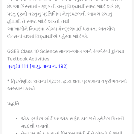
છે. આ કિસ્સામાં નજીકની વસ્તુ વિદ્યાર્થી સ્પષ્ટ જોઈ શકે છે,
પરંતુ દૂરની વસ્તુનું પ્રતિબિંબ નેત્રપટલની આગળ રચાતું
હોવાથી તે સ્પષ્ટ જોઈ શકતો નથી.
આ ખામીને નિવારવા યોગ્ય કેન્દ્રલંબાઈ ધરાવતા અંતર્ગોળ
લેન્સનાં ચશ્માં વિદ્યાર્થીએ પહેરવા જોઈએ.
GSEB Class 10 Science માનવ-આંખ અને રંગબેરંગી દુનિયા
Textbook Activities
પ્રવૃત્તિ 11.1 [પા.પુ. પાના નં. 192]
* ત્રિકોણીય કાચના પ્રિઝમ દ્વારા થતા પ્રકાશના વક્રીભવનનો
અભ્યાસ કરવો.
પદ્ધતિ:
એક ડ્રૉઇંગ બોર્ડ પર એક સફેદ કાગળને ડ્રૉઇંગ પિનની
મદદથી લગાવો.
તેના પર એક કાચનો પ્રિઝમ એવી રીતે ગોઠવો કે જેથી