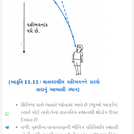
ક્ષિતિજ પાસે જ્યારે જોવામાં આવે છે (જુઓ આકૃતિ)
ત્યારે કોઈ તારો તેના વાસ્તવિક સ્થાનથી થોડોક ઉપર
દેખાય છે.
વળી, પૃથ્વીના વાતાવરણની ભૌતિક પરિસ્થિતિ સ્થાયી