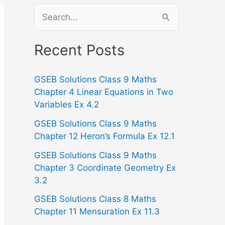
S
e
a
Recent Posts
r
GSEB Solutions Class 9 Maths
c
Chapter 4 Linear Equations in Two
h
Variables Ex 4.2
f
GSEB Solutions Class 9 Maths
o
Chapter 12 Heron’s Formula Ex 12.1
r
GSEB Solutions Class 9 Maths
:
Chapter 3 Coordinate Geometry Ex
3.2
GSEB Solutions Class 8 Maths
Chapter 11 Mensuration Ex 11.3