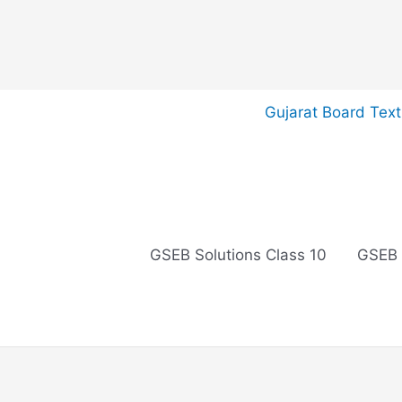
Skip
Gujarat Board Tex
to
content
GSEB Solutions Class 10
GSEB 