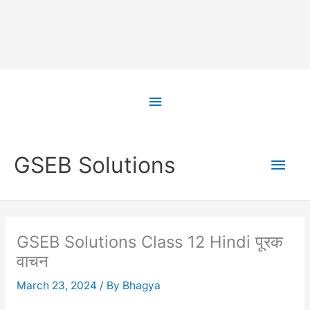
Skip
to
Above
content
Header
Main
GSEB Solutions
Men
GSEB Solutions Class 12 Hindi पूरक
वाचन
March 23, 2024
/ By
Bhagya