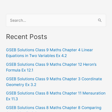
S
e
a
Recent Posts
r
c
GSEB Solutions Class 9 Maths Chapter 4 Linear
Equations in Two Variables Ex 4.2
h
f
GSEB Solutions Class 9 Maths Chapter 12 Heron’s
Formula Ex 12.1
o
GSEB Solutions Class 9 Maths Chapter 3 Coordinate
r
Geometry Ex 3.2
:
GSEB Solutions Class 8 Maths Chapter 11 Mensuration
Ex 11.3
GSEB Solutions Class 8 Maths Chapter 8 Comparing