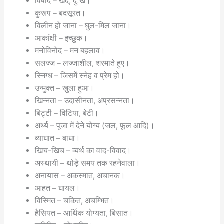
विषाद – खेद, दुःख।
कुरूप – बदसूरत।
विलीन हो जाना – घुल-मिल जाना।
आकांक्षी – इच्छुक।
मनोविनोद – मन बहलाव।
सलज्ज – लज्जाशील, शरमाते हुए।
स्निग्ध – जिसमें स्नेह व प्रेम हो।
उन्मुक्त – खुला हुआ।
खिन्नता – उदासीनता, अप्रसन्नता।
बिट्टी – विटिया, बेटी।
अर्थ्य – पूजा में देने योग्य (जल, फूल आदि)।
व्याघात – बाधा।
खिच-खिच – व्यर्थ का वाद-विवाद।
अस्थायी – थोड़े समय तक रहनेवाला।
अनायास – अकस्मात, अचानक।
आहत – घायल।
विस्मित – चकित, अचम्भित।
हैसियत – आर्थिक योग्यता, बिसात।