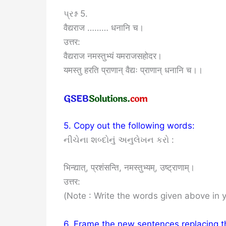
પ્રશ્ન 5.
वैद्यराज ……… धनानि च।
उत्तर:
वैद्यराज नमस्तुभ्यं यमराजसहोदर।
यमस्तु हरति प्राणान् वैद्यः प्राणान् धनानि च।।
5. Copy out the following words:
નીચેના શબ્દોનું અનુલેખન કરો :
भिन्द्यात्, प्रशंसन्ति, नमस्तुभ्यम्, उष्ट्राणाम्।
उत्तर:
(Note : Write the words given above in 
6. Frame the new sentences replacing t