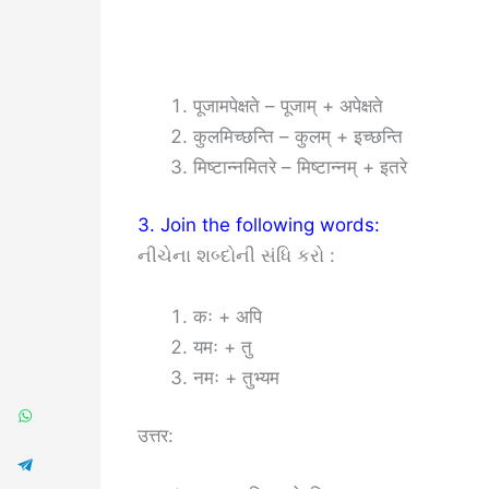
पूजामपेक्षते – पूजाम् + अपेक्षते
कुलमिच्छन्ति – कुलम् + इच्छन्ति
मिष्टान्नमितरे – मिष्टान्नम् + इतरे
3. Join the following words:
નીચેના શબ્દોની સંધિ કરો :
कः + अपि
यमः + तु
नमः + तुभ्यम
उत्तर: