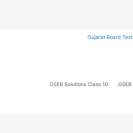
Skip
Gujarat Board Tex
to
content
GSEB Solutions Class 10
GSEB 