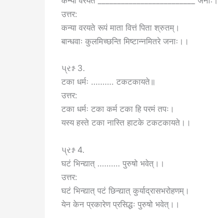
कन्या वरयते _________________________ जनाः
उत्तर:
कन्या वरयते रूपं माता वित्तं पिता श्रुतम्।
बान्धवाः कुलमिच्छन्ति मिष्टान्नमितरे जनाः।।
પ્રશ્ન 3.
टका धर्मः ………. टकटकायते॥
उत्तर:
टका धर्मः टका कर्म टका हि परमं तपः।
यस्य हस्ते टका नास्ति हाटके टकटकायते।।
પ્રશ્ન 4.
घटं भिन्द्यात् ………. पुरुषो भवेत्।।
उत्तर:
घटं भिन्द्यात् पटं छिन्द्यात् कुर्याद्रासभरोहणम्।
येन केन प्रकारेण प्रसिद्धः पुरुषो भवेत्।।