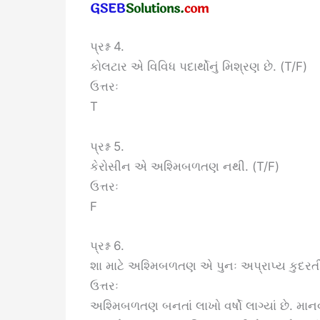
પ્રશ્ન 4.
કોલટાર એ વિવિધ પદાર્થોનું મિશ્રણ છે. (T/F)
ઉત્તરઃ
T
પ્રશ્ન 5.
કેરોસીન એ અશ્મિબળતણ નથી. (T/F)
ઉત્તરઃ
F
પ્રશ્ન 6.
શા માટે અશ્મિબળતણ એ પુનઃ અપ્રાપ્ય કુદરત
ઉત્તરઃ
અશ્મિબળતણ બનતાં લાખો વર્ષો લાગ્યાં છે. મ