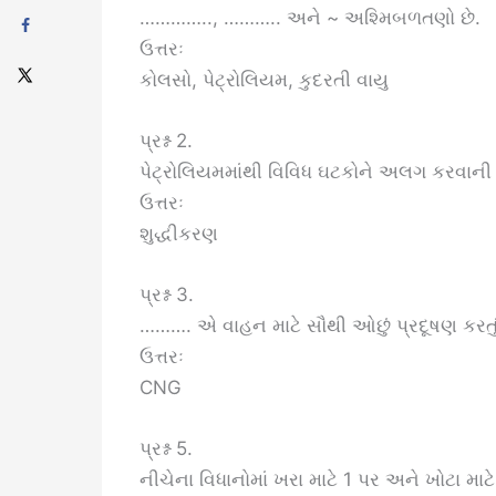
………….., ……….. અને ~ અશ્મિબળતણો છે.
ઉત્તરઃ
કોલસો, પેટ્રોલિયમ, કુદરતી વાયુ
પ્રશ્ન 2.
પેટ્રોલિયમમાંથી વિવિધ ઘટકોને અલગ કરવાની 
ઉત્તરઃ
શુદ્ધીકરણ
પ્રશ્ન 3.
………. એ વાહન માટે સૌથી ઓછું પ્રદૂષણ કરત
ઉત્તરઃ
CNG
પ્રશ્ન 5.
નીચેના વિધાનોમાં ખરા માટે 1 પર અને ખોટા માટ