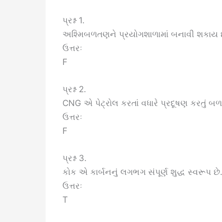
પ્રશ્ન 1.
અશ્મિબળતણને પ્રયોગશાળામાં બનાવી શકાય છ
ઉત્તરઃ
F
પ્રશ્ન 2.
CNG એ પેટ્રોલ કરતાં વધારે પ્રદૂષણ કરતું બળ
ઉત્તરઃ
F
પ્રશ્ન 3.
કોક એ કાર્બનનું લગભગ સંપૂર્ણ શુદ્ધ સ્વરૂપ છે
ઉત્તરઃ
T