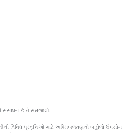
ી સંસાધન છે તે સમજાવો.
ાનવીની વિવિધ પ્રવૃત્તિઓ માટે અશ્મિબળતણનો બહોળો ઉપયોગ