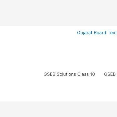
Skip
Gujarat Board Tex
to
content
GSEB Solutions Class 10
GSEB 