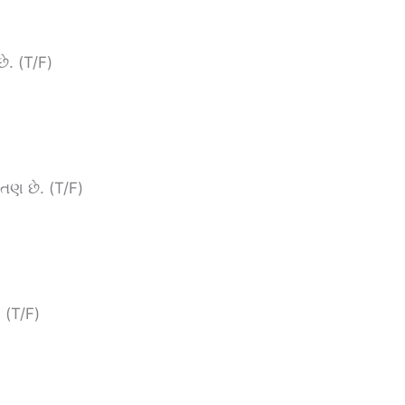
ે. (T/F)
તણ છે. (T/F)
. (T/F)