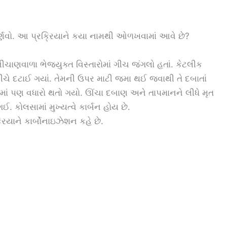
વર્ણવો. આ પ્રક્રિયાને કયા નામથી ઓળખવામાં આવે છે?
ીચાણવાળા ભેજયુક્ત વિસ્તારોમાં ગીચ જંગલો હતાં. કેટલીક
ે દટાઈ ગયાં. તેમની ઉપર માટી જમા થઈ જવાથી તે દબાતાં
ાનમાં પણ વધારો થતો ગયો. ઊંચા દબાણ અને તાપમાનને લીધે મૃત
ઈ. કોલસામાં મુખ્યત્વે કાર્બન હોય છે.
રિયાને કાર્બોનાઇઝેશન કહે છે.