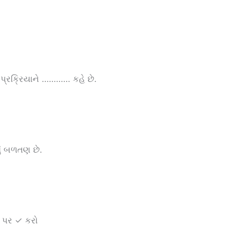
પ્રક્રિયાને ………… કહે છે.
ું બળતણ છે.
ે પર ✓ કરો