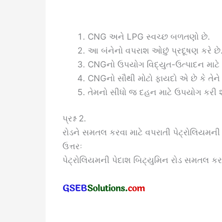
CNG અને LPG સ્વચ્છ બળતણો છે.
આ બંનેનો વપરાશ ઓછું પ્રદૂષણ કરે છે
CNGનો ઉપયોગ વિદ્યુત-ઉત્પાદન માટે 
CNGનો સૌથી મોટો ફાયદો એ છે કે તેને
તેમનો સીધો જ દહન માટે ઉપયોગ કરી 
પ્રશ્ન 2.
રોડને સમતલ કરવા માટે વપરાતી પેટ્રોલિયમની 
ઉત્તરઃ
પેટ્રોલિયમની પેદાશ બિટ્યુમિન રોડ સમતલ કરવ