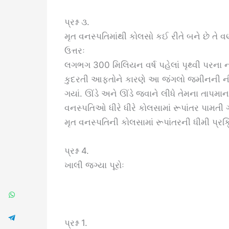
પ્રશ્ન ૩.
મૃત વનસ્પતિમાંથી કોલસો કઈ રીતે બને છે તે 
ઉત્તરઃ
લગભગ 300 મિલિયન વર્ષ પહેલાં પૃથ્વી પરના ન
કુદરતી આફતોને કારણે આ જંગલો જમીનની નીચ
ગયાં. ઊંડે અને ઊંડે જવાને લીધે તેમના તાપમ
વનસ્પતિઓ ધીરે ધીરે કોલસામાં રૂપાંતર પામતી ગ
મૃત વનસ્પતિની કોલસામાં રૂપાંતરની ધીમી પ્રક્
પ્રશ્ન 4.
ખાલી જગ્યા પૂરોઃ
પ્રશ્ન 1.