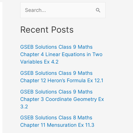
S
e
a
Recent Posts
r
GSEB Solutions Class 9 Maths
c
Chapter 4 Linear Equations in Two
h
Variables Ex 4.2
f
GSEB Solutions Class 9 Maths
o
Chapter 12 Heron’s Formula Ex 12.1
r
GSEB Solutions Class 9 Maths
:
Chapter 3 Coordinate Geometry Ex
3.2
GSEB Solutions Class 8 Maths
Chapter 11 Mensuration Ex 11.3