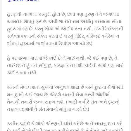
હરણની નાભિમાં કસ્તુરી હોય છે, છતાં પણ હરણ તેને જંગલમાં
આમતેમ શોધતું ફરે છે. એવી જ રીતે રામ અર્થાત્ પરમાત્મા સૌના
હૃદયમાં રહે છે, પરંતુ લોકો એ જોઈ શકતા નથી. (કબીરે ઈશ્વરની
સર્વવ્યાપકતાનો સંકેત કરતાં ઈશ્વરનું મંદિર, મસ્જિદ વગેરેમાં ન
શોધતાં હૃદયમાં જ શોધવાનો ઉપદેશ આપ્યો છે.)
હે પરમાત્મા, મારામાં જે કાંઈ છે તે મારું નથી. જે કંઈ પણ છે, તે
તારું છે. તે હું તને સોંપું છું, કારજ્ઞ કે તેમાંથી કોઈની સાથે પણ મારો
કોઈ સંબંધ નથી.
સંતનો મેળાપ થતાં સુખનો અનુભવ થાય છે અને દુષ્ટના મેળાપથી
મન દુ:ખી થઈ જાય છે. એટલે સંતની સેવા કરવી જોઈએ.
તેનાથી તમારો જન્મ સફળ થશે. (અહીં કબીરે સંત અને દુષ્ટનો
તફાવત દર્શાવીને સંતસેવાનો મહિમા ગાયો છે.)
કબીર કહે છે કે લોકો એરણની ચોરી કરે છે અને સોયનું દાન કરે
છે. પછી તેઓ ઊંચી છત પર ચઢીને જુએ છે કે તેમને માટે સ્વર્ગથી