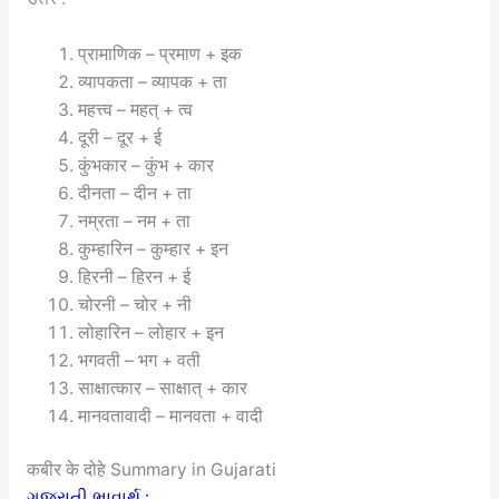
प्रामाणिक – प्रमाण + इक
व्यापकता – व्यापक + ता
महत्त्व – महत् + त्व
दूरी – दूर + ई
कुंभकार – कुंभ + कार
दीनता – दीन + ता
नम्रता – नम + ता
कुम्हारिन – कुम्हार + इन
हिरनी – हिरन + ई
चोरनी – चोर + नी
लोहारिन – लोहार + इन
भगवती – भग + वती
साक्षात्कार – साक्षात् + कार
मानवतावादी – मानवता + वादी
कबीर के दोहे Summary in Gujarati
ગુજરાતી ભાવાર્થ :