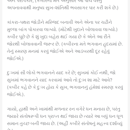
અને પરોપકાર, (કબીરના મત અનુસાર આ પાંચ વસ્તુ
અપનાવવાથી મનુષ્ય સુખ-શાંતિથી ભવસાગર પાર કરી શકે છે.)
કાંકરા-પથરા જોડીને મસ્જિદ બનાવી અને એના પર ચઢીને
મુલ્લા બાંગ પોકારવા લાગ્યો. (મોટેથી ખુદાને બોલાવવા લાગ્યો.)
કબીર પૂછે છે કે શું ખુદા બહેરા થઈ ગયા છે કે એને આ રીતે
જોરથી બોલાવવાની જરૂર છે. (કબીરના મતે ભગવાન હૃદયમાં છે.
તેનું સ્મરણ મનમાં કરવું જોઈએ અને આડંબરથી દૂર રહેવું
જોઈએ.)
દુઃખમાં સૌ લોકો ભગવાનને યાદ કરે છે; સુખમાં કોઈ નથી, જો
સુખમાં ભગવાનને યાદ કરવામાં આવે તો દુ:ખ શા માટે આવે?
(કબીર કહે છે કે દુઃખ હોય કે સુખ, ભગવાનનું હંમેશાં સ્મરણ કરવું
જોઈએ.).
ગાયો, હાથી અને ખામાંથી મળનાર રન વગેરે ધન મનાય છે, પરંતુ
જ્યારે સંતોષરૂપી ધન પ્રાપ્ત થઈ જાય છે ત્યારે આ બધું ધન ધૂળ
સમાન તુચ્છ બની જાય છે. (અહીં કબીરે સંતોષનું મહત્ત્વ દર્શાવ્યું