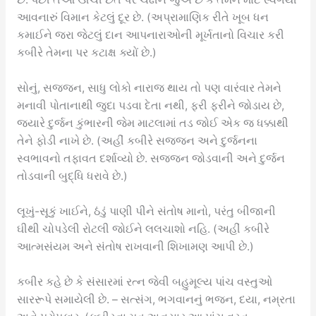
આવનારું વિમાન કેટલું દૂર છે. (અપ્રામાણિક રીતે ખૂબ ધન
કમાઈને જરા જેટલું દાન આપનારાઓની મૂર્ખતાનો વિચાર કરી
કબીરે તેમના પર કટાક્ષ ક્યોં છે.)
સોનું, સજ્જન, સાધુ લોકો નારાજ થાય તો પણ વારંવાર તેમને
મનાવી પોતાનાથી જુદા પડવા દેતા નથી, ફરી ફરીને જોડાય છે,
જ્યારે દુર્જન કુંભારની જેમ માટલામાં તડ જોઈ એક જ ધક્કાથી
તેને ફોડી નાખે છે. (અહીં કબીરે સજજન અને દુર્જનના
સ્વભાવનો તફાવત દર્શાવ્યો છે. સજ્જન જોડવાની અને દુર્જન
તોડવાની બુદ્ધિ ધરાવે છે.)
લૂખું-સૂકું ખાઈને, ઠંડું પાણી પીને સંતોષ માનો, પરંતુ બીજાની
ઘીથી ચોપડેલી રોટલી જોઈને લલચાશો નહિ. (અહીં કબીરે
આત્મસંયમ અને સંતોષ રાખવાની શિખામણ આપી છે.)
કબીર કહે છે કે સંસારમાં રત્ન જેવી બહુમૂલ્ય પાંચ વસ્તુઓ
સારરૂપે સમાયેલી છે. – સત્સંગ, ભગવાનનું ભજન, દયા, નમ્રતા