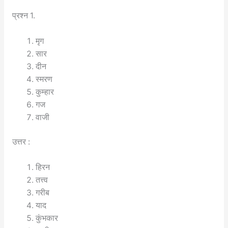
प्रश्न 1.
मृग
सार
दीन
स्मरण
कुम्हार
गज
वाजी
उत्तर :
हिरन
तत्त्व
गरीब
याद
कुंभकार