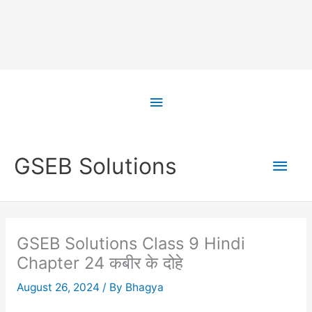
Skip
to
Above
content
Header
Main
GSEB Solutions
Men
GSEB Solutions Class 9 Hindi
Chapter 24 कबीर के दोहे
August 26, 2024
/ By
Bhagya