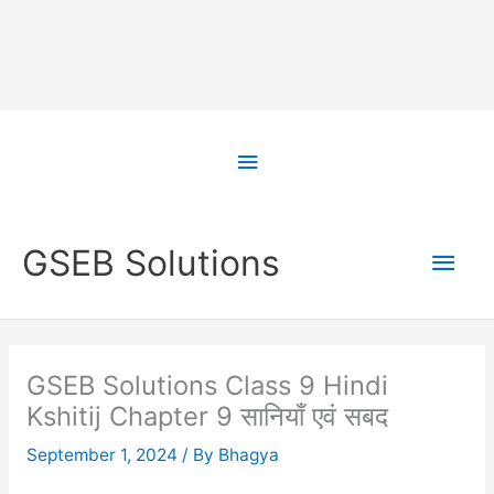
Skip
to
Above
content
Header
Main
GSEB Solutions
Men
GSEB Solutions Class 9 Hindi
Kshitij Chapter 9 सानियाँ एवं सबद
September 1, 2024
/ By
Bhagya