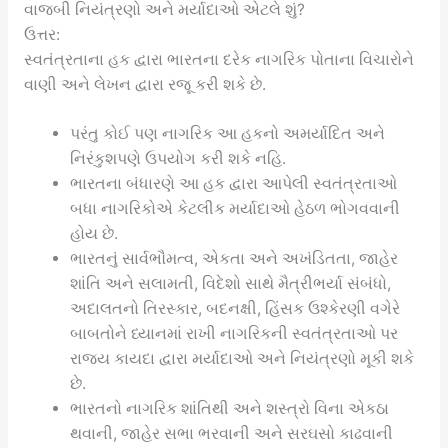
વાજબી નિયંત્રણો અને મર્યાદાઓ એટલે શું?
ઉત્તર:
સ્વતંત્રતાના હક દ્વારા ભારતના દરેક નાગરિક પોતાના વિચારોને
વાણી અને લેખન દ્વારા રજૂ કરી શકે છે.
પરંતુ કોઈ પણ નાગરિક આ હકનો અમર્યાદિત અને
નિરંકુશપણે ઉપયોગ કરી શકે નહિ.
ભારતના બંધારણે આ હક દ્વારા આપેલી સ્વતંત્રતાઓ
બધા નાગરિકોએ કેટલીક મર્યાદાઓ હેઠળ ભોગવવાની
હોય છે.
ભારતનું સાર્વભૌમત્વ, એકતા અને અખંડિતતા, જાહેર
શાંતિ અને સલામતી, વિદેશો સાથે મૈત્રીભર્યા સંબંધો,
અદાલતનો તિરસ્કાર, બદનક્ષી, હિંસક ઉશ્કેરણી વગેરે
બાબતોને ધ્યાનમાં રાખી નાગરિકની સ્વતંત્રતાઓ પર
રાજ્ય કાયદા દ્વારા મર્યાદાઓ અને નિયંત્રણો મૂકી શકે
છે.
ભારતનો નાગરિક શાંતિથી અને શસ્ત્રો વિના એકઠા
થવાની, જાહેર સભા ભરવાની અને સરઘસો કાઢવાની