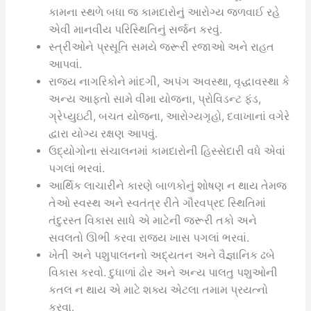
કામના સ્થળે બધા જ કામદારોનું આરોગ્ય જળવાઈ રહે
એવી માનવીય પરિસ્થિતિનું સર્જન કરવું.
સ્ત્રીઓને પ્રસૂતિ સમયે જરૂરી રજાઓ અને રાહત
આપવાં.
રાજ્ય નાગરિકોને માંદગી, અપંગ અવસ્થા, વૃદ્ધાવસ્થા કે
અન્ય આફતો સામે વીમા યોજના, પ્રોવિડન્ટ ફંડ,
ગ્રેપ્યુઇટી, બચત યોજના, આરોગ્યગૃહો, દવાખાનાં વગેરે
દ્વારા યોગ્ય રક્ષણ આપવું.
ઉદ્યોગોના સંચાલનમાં કામદારોની હિસ્સેદારી વધે એવાં
પગલાં ભરવાં.
આર્થિક લાચારીને કારણે બાળકોનું શોષણ ન થાય તેમજ
તેઓ સ્વસ્થ અને સ્વતંત્ર રીતે ગૌરવપ્રદ સ્થિતિમાં
તંદુરસ્ત વિકાસ સાધે એ માટેની જરૂરી તકો અને
સવલતો ઊભી કરવા રાજ્ય ખાસ પગલાં ભરવાં.
ખેતી અને પશુપાલનનો અદ્યતન અને વૈજ્ઞાનિક ઢબે
વિકાસ કરવો. દુધાળાં ઢોર અને અન્ય પાલતુ પશુઓની
કતલ ન થાય એ માટે શક્ય એટલા તમામ પ્રયત્નો
કરવા.