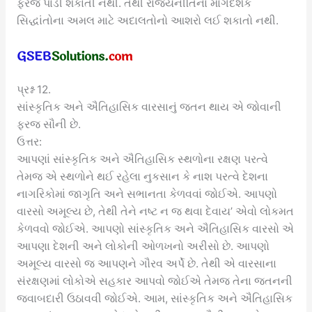
ફરજ પાડી શકાતી નથી. તેથી રાજ્યનીતિના માર્ગદર્શક
સિદ્ધાંતોના અમલ માટે અદાલતોનો આશરો લઈ શકાતો નથી.
પ્રશ્ન 12.
સાંસ્કૃતિક અને ઐતિહાસિક વારસાનું જતન થાય એ જોવાની
ફરજ સૌની છે.
ઉત્તર:
આપણાં સાંસ્કૃતિક અને ઐતિહાસિક સ્થળોના રક્ષણ પરત્વે
તેમજ એ સ્થળોને થઈ રહેલા નુકસાન કે નાશ પરત્વે દેશના
નાગરિકોમાં જાગૃતિ અને સભાનતા કેળવવાં જોઈએ. આપણો
વારસો અમૂલ્ય છે, તેથી તેને નષ્ટ ન જ થવા દેવાય’ એવો લોકમત
કેળવવો જોઈએ. આપણો સાંસ્કૃતિક અને ઐતિહાસિક વારસો એ
આપણા દેશની અને લોકોની ઓળખનો અરીસો છે. આપણો
અમૂલ્ય વારસો જ આપણને ગૌરવ અર્પે છે. તેથી એ વારસાના
સંરક્ષણમાં લોકોએ સહકાર આપવો જોઈએ તેમજ તેના જતનની
જવાબદારી ઉઠાવવી જોઈએ. આમ, સાંસ્કૃતિક અને ઐતિહાસિક