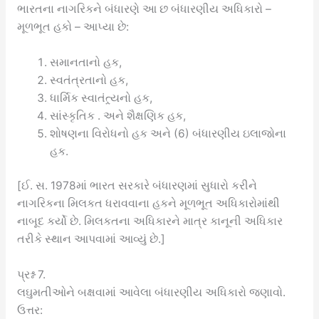
ભારતના નાગરિકને બંધારણે આ છ બંધારણીય અધિકારો –
મૂળભૂત હકો – આપ્યા છે:
સમાનતાનો હક,
સ્વતંત્રતાનો હક,
ધાર્મિક સ્વાતંત્ર્યનો હક,
સાંસ્કૃતિક . અને શૈક્ષણિક હક,
શોષણના વિરોધનો હક અને (6) બંધારણીય ઇલાજોના
હક.
[ઈ. સ. 1978માં ભારત સરકારે બંધારણમાં સુધારો કરીને
નાગરિકના મિલકત ધરાવવાના હકને મૂળભૂત અધિકારોમાંથી
નાબૂદ કર્યો છે. મિલકતના અધિકારને માત્ર કાનૂની અધિકાર
તરીકે સ્થાન આપવામાં આવ્યું છે.]
પ્રશ્ન 7.
લઘુમતીઓને બક્ષવામાં આવેલા બંધારણીય અધિકારો જણાવો.
ઉત્તર: