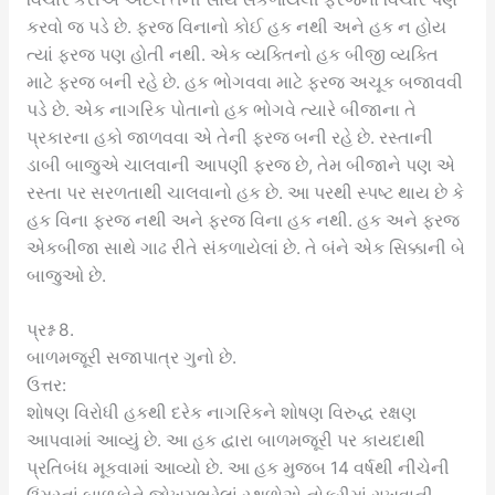
કરવો જ પડે છે. ફરજ વિનાનો કોઈ હક નથી અને હક ન હોય
ત્યાં ફરજ પણ હોતી નથી. એક વ્યક્તિનો હક બીજી વ્યક્તિ
માટે ફરજ બની રહે છે. હક ભોગવવા માટે ફરજ અચૂક બજાવવી
પડે છે. એક નાગરિક પોતાનો હક ભોગવે ત્યારે બીજાના તે
પ્રકારના હકો જાળવવા એ તેની ફરજ બની રહે છે. રસ્તાની
ડાબી બાજુએ ચાલવાની આપણી ફરજ છે, તેમ બીજાને પણ એ
રસ્તા પર સરળતાથી ચાલવાનો હક છે. આ પરથી સ્પષ્ટ થાય છે કે
હક વિના ફરજ નથી અને ફરજ વિના હક નથી. હક અને ફરજ
એકબીજા સાથે ગાઢ રીતે સંકળાયેલાં છે. તે બંને એક સિક્કાની બે
બાજુઓ છે.
પ્રશ્ન 8.
બાળમજૂરી સજાપાત્ર ગુનો છે.
ઉત્તર:
શોષણ વિરોધી હકથી દરેક નાગરિકને શોષણ વિરુદ્ધ રક્ષણ
આપવામાં આવ્યું છે. આ હક દ્વારા બાળમજૂરી પર કાયદાથી
પ્રતિબંધ મૂકવામાં આવ્યો છે. આ હક મુજબ 14 વર્ષથી નીચેની