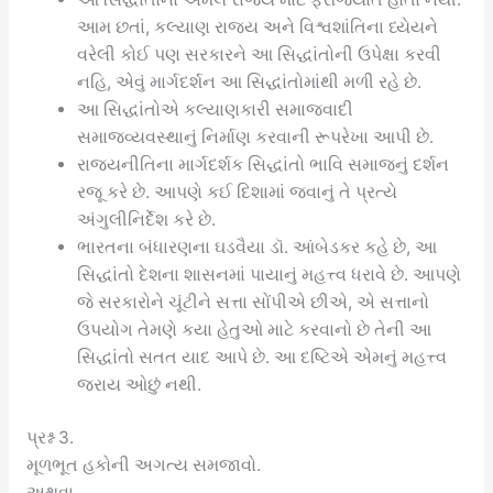
આમ છતાં, કલ્યાણ રાજ્ય અને વિશ્વશાંતિના ધ્યેયને
વરેલી કોઈ પણ સરકારને આ સિદ્ધાંતોની ઉપેક્ષા કરવી
નહિ, એવું માર્ગદર્શન આ સિદ્ધાંતોમાંથી મળી રહે છે.
આ સિદ્ધાંતોએ કલ્યાણકારી સમાજવાદી
સમાજવ્યવસ્થાનું નિર્માણ કરવાની રૂપરેખા આપી છે.
રાજ્યનીતિના માર્ગદર્શક સિદ્ધાંતો ભાવિ સમાજનું દર્શન
રજૂ કરે છે. આપણે કઈ દિશામાં જવાનું તે પ્રત્યે
અંગુલીનિર્દેશ કરે છે.
ભારતના બંધારણના ઘડવૈયા ડૉ. આંબેડકર કહે છે, આ
સિદ્ધાંતો દેશના શાસનમાં પાયાનું મહત્ત્વ ધરાવે છે. આપણે
જે સરકારોને ચૂંટીને સત્તા સોંપીએ છીએ, એ સત્તાનો
ઉપયોગ તેમણે કયા હેતુઓ માટે કરવાનો છે તેની આ
સિદ્ધાંતો સતત યાદ આપે છે. આ દષ્ટિએ એમનું મહત્ત્વ
જરાય ઓછું નથી.
પ્રશ્ન 3.
મૂળભૂત હકોની અગત્ય સમજાવો.
અથવા