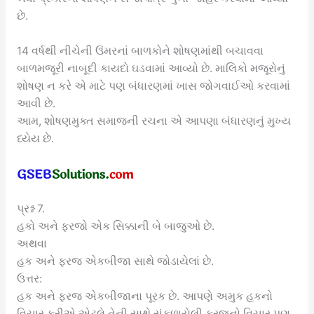
છે.
14 વર્ષથી નીચેની ઉંમરનાં બાળકોને શોષણમાંથી બચાવવા
બાળમજૂરી નાબૂદી કાયદો ઘડવામાં આવ્યો છે. માલિકો મજૂરોનું
શોષણ ન કરે એ માટે પણ બંધારણમાં ખાસ જોગવાઈઓ કરવામાં
આવી છે.
આમ, શોષણમુક્ત સમાજની રચના એ આપણા બંધારણનું મુખ્ય
ધ્યેય છે.
પ્રશ્ન 7.
હકો અને ફરજો એક સિક્કાની બે બાજુઓ છે.
અથવા
હક અને ફરજ એકબીજા સાથે જોડાયેલાં છે.
ઉત્તર:
હક અને ફરજ એકબીજાના પૂરક છે. આપણે અમુક હકનો
વિચાર કરીએ એટલે તેની સાથે સંકળાયેલી ફરજનો વિચાર પણ