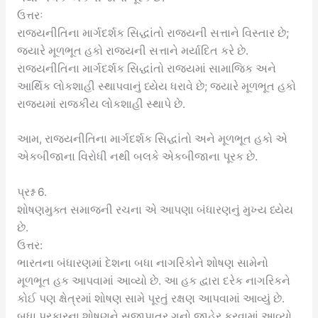
ઉત્તરઃ
રાજ્યનીતિના માર્ગદર્શક સિદ્ધાંતો રાજ્યની સત્તાને વિસ્તાર છે;
જ્યારે મૂળભૂત હકો રાજ્યની સત્તાને મર્યાદિત કરે છે.
રાજ્યનીતિના માર્ગદર્શક સિદ્ધાંતો રાજ્યમાં સામાજિક અને
આર્થિક લોકશાહી સ્થાપવાનું ધ્યેય ધરાવે છે; જ્યારે મૂળભૂત હકો
રાજ્યમાં રાજકીય લોકશાહી સ્થાપે છે.
આમ, રાજ્યનીતિના માર્ગદર્શક સિદ્ધાંતો અને મૂળભૂત હકો એ
એકબીજાના વિરોધી નથી બલકે એકબીજાના પૂરક છે.
પ્રશ્ન 6.
શોષણમુક્ત સમાજની રચના એ આપણા બંધારણનું મુખ્ય ધ્યેય
છે.
ઉત્તર:
ભારતના બંધારણમાં દેશના બધા નાગરિકોને શોષણ સામેનો
મૂળભૂત હક આપવામાં આવ્યો છે. આ હક દ્વારા દરેક નાગરિકને
કોઈ પણ ક્ષેત્રમાં શોષણ સામે પૂરતું રક્ષણ આપવામાં આવ્યું છે.
બધા પ્રકારના શોષણને સજાપાત્ર ગુનો જાહેર કરવામાં આવ્યો