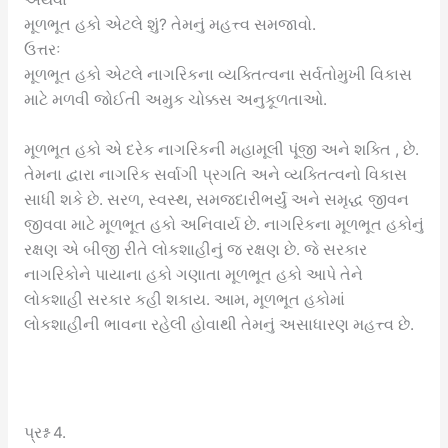
મૂળભૂત હકો એટલે શું? તેમનું મહત્ત્વ સમજાવો.
ઉત્તરઃ
મૂળભૂત હકો એટલે નાગરિકના વ્યક્તિત્વના સર્વતોમુખી વિકાસ
માટે મળવી જોઈતી અમુક ચોક્કસ અનુકૂળતાઓ.
મૂળભૂત હકો એ દરેક નાગરિકની મહામૂલી પૂંજી અને શક્તિ , છે.
તેમના દ્વારા નાગરિક સર્વાગી પ્રગતિ અને વ્યક્તિત્વનો વિકાસ
સાધી શકે છે. સરળ, સ્વસ્થ, સમજદારીભર્યું અને સમૃદ્ધ જીવન
જીવવા માટે મૂળભૂત હકો અનિવાર્ય છે. નાગરિકના મૂળભૂત હકોનું
રક્ષણ એ બીજી રીતે લોકશાહીનું જ રક્ષણ છે. જે સરકાર
નાગરિકોને પાયાના હકો ગણાતા મૂળભૂત હકો આપે તેને
લોકશાહી સરકાર કહી શકાય. આમ, મૂળભૂત હકોમાં
લોકશાહીની ભાવના રહેલી હોવાથી તેમનું અસાધારણ મહત્ત્વ છે.
પ્રશ્ન 4.