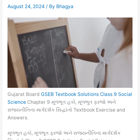
August 24, 2024
/ By
Bhagya
Gujarat Board
GSEB Textbook Solutions Class 9 Social
Science
Chapter 9 મૂળભૂત હકો, મૂળભૂત ફરજો અને
રાજ્યનીતિના માર્ગદર્શક સિદ્ધાંતો Textbook Exercise and
Answers.
મૂળભૂત હકો, મૂળભૂત ફરજો અને રાજ્યનીતિના માર્ગદર્શક