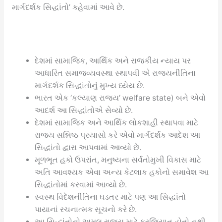
માર્ગદર્શક સિદ્ધાંતો’ કહેવામાં આવે છે.
દેશમાં સામાજિક, આર્થિક અને રાજકીય ન્યાય પર
આધારિત સમાજવ્યવસ્થા સ્થાપવી એ રાજ્યનીતિના
માર્ગદર્શક સિદ્ધાંતોનું મુખ્ય ધ્યેય છે.
ભારત એક ‘કલ્યાણ રાજ્ય’ welfare state) બને એવો
આદર્શ આ સિદ્ધાંતોએ સેવ્યો છે.
દેશમાં સામાજિક અને આર્થિક લોકશાહી સ્થાપવા માટે
રાજ્ય સન્નિષ્ઠ પ્રયાસો કરે એવો માર્ગદર્શક આદેશ આ
સિદ્ધાંતો દ્વારા આપવામાં આવ્યો છે.
મૂળભૂત હકો ઉપરાંત, મનુષ્યના સર્વતોમુખી વિકાસ માટે
અતિ આવશ્યક એવા અન્ય કેટલાક હકોનો સમાવેશ આ
સિદ્ધાંતોમાં કરવામાં આવ્યો છે.
સ્વસ્થ વિદેશનીતિના ઘડતર માટે પણ આ સિદ્ધાંતો
પાયાનાં રચનાત્મક સૂચનો કરે છે.
આ સિદ્ધાંતોનો અમલ રાજ્ય માટે ફરજિયાત હોતો નથી.