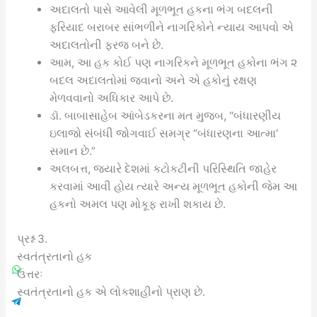
અદાલતો પાસે આવેલી મૂળભૂત હકના ભંગ બદલની
ફરિયાદ બરાબર સાંભળીને નાગરિકોને ન્યાય આપવો એ
અદાલતોની ફરજ બને છે.
આમ, આ હક કોઈ પણ નાગરિકને મૂળભૂત હકોના ભંગ ૨
બદલ અદાલતોમાં જવાનો અને એ હકોનું રક્ષણ
મેળવવાનો અધિકાર આપે છે.
ડૉ. બાબાસાહેબ આંબેડકરના મત મુજબ, “બંધારણીય
ઇલાજો સંબંધી જોગવાઈ સમગ્ર “બંધારણના આત્મા’
સમાન છે.”
અલબત્ત, જ્યારે દેશમાં કટોકટીની પરિસ્થિતિ જાહેર
કરવામાં આવી હોય ત્યારે અન્ય મૂળભૂત હકોની જેમ આ
હકનો અમલ પણ મોકૂફ રાખી શકાય છે.
પ્રશ્ન 3.
સ્વતંત્રતાનો હક
ઉત્તરઃ
સ્વતંત્રતાનો હક એ લોકશાહીનો પ્રાણ છે.