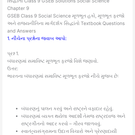
સિદ્ધાંતો Class 9 GSEB Solutions Social Science
Chapter 9
GSEB Class 9 Social Science મૂળભૂત હકો, મૂળભૂત ફરજો
અને રાજ્યનીતિના માર્ગદર્શક સિદ્ધાંતો Textbook Questions
and Answers
1. નીચેના પ્રશ્નોના જવાબ આપો:
પ્રશ્ન 1.
બંધારણમાં સમાવિષ્ટ મૂળભૂત ફરજો વિશે જણાવો.
ઉત્તર:
ભારતના બંધારણમાં સમાવિષ્ટ મૂળભૂત ફરજો નીચે મુજબ છેઃ
બંધારણનું પાલન કરવું અને રાષ્ટ્રને વફાદાર રહેવું.
બંધારણમાં વ્યક્ત થયેલા આદર્શો તેમજ રાષ્ટ્રધ્વજ અને
રાષ્ટ્રગીતનો આદર કરવો – ગૌરવ જાળવવું.
સ્વાતંત્ર્યસંગ્રામના ઉદાત્ત વિચારો અને પ્રેરણાદાયી