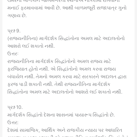
ઉંમરનાં બાળકોને જોખમભરેલાં સ્થળોએ નોકરીમાં રાખવાની
મનાઈ ફરમાવવામાં આવી છે. આથી બાળમજૂરી સજાપાત્ર ગુનો
ગણાય છે.
પ્રશ્ન 9.
(રાજ્યનીતિના) માર્ગદર્શક સિદ્ધાંતોના અમલ માટે અદાલતોનો
આશરો લઈ શકાતો નથી.
ઉત્તરઃ
રાજ્યનીતિના માર્ગદર્શક સિદ્ધાંતોનો અમલ રાજ્ય માટે
ફરજિયાત હોતો નથી. એ સિદ્ધાંતોનો અમલ કરવા રાજ્ય
બંધાયેલ નથી. તેમનો અમલ કરવા માટે સરકારને અદાલત દ્વારા
ફરજ પાડી શકાતી નથી. તેથી રાજ્યનીતિના માર્ગદર્શક
સિદ્ધાંતોના અમલ માટે અદાલતોનો આશરો લઈ શકાતો નથી.
પ્રશ્ન 10.
માર્ગદર્શક સિદ્ધાંતો દેશના શાસનમાં પાયારૂપ સિદ્ધાંતો છે.
ઉત્તર:
દેશમાં સામાજિક, આર્થિક અને રાજકીય ન્યાય પર આધારિત