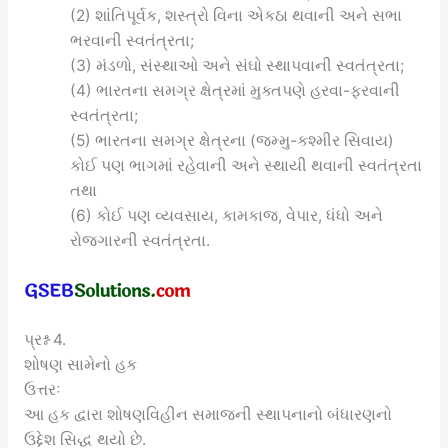
(2) શાંતિપૂર્વક, શસ્ત્રો વિના એકઠા થવાની અને સભા
ભરવાની સ્વતંત્રતા;
(3) મંડળો, સંસ્થાઓ અને સંઘો સ્થાપવાની સ્વતંત્રતા;
(4) ભારતના સમગ્ર ક્ષેત્રમાં મુક્તપણે હરવા-ફરવાની
સ્વતંત્રતા;
(5) ભારતના સમગ્ર ક્ષેત્રના (જમ્મુ-કશ્મીર સિવાય)
કોઈ પણ ભાગમાં રહેવાની અને સ્થાયી થવાની સ્વતંત્રતા
તથા
(6) કોઈ પણ વ્યવસાય, કામકાજ, વેપાર, ધંધો અને
રોજગારની સ્વતંત્રતા.
પ્રશ્ન 4.
શોષણ સામેનો હક
ઉત્તરઃ
આ હક દ્વારા શોષણવિહીન સમાજની સ્થાપનાનો બંધારણનો
ઉદ્દેશ સિદ્ધ થયો છે.