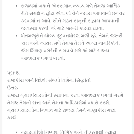
રાજ્યમાં બધાને એકસમાન ન્યાય મળે તેમજ આર્થિક
રીતે સમર્થ ન હોય એવા લોકોને ન્યાય આપવાનો ઇન્કાર
કરવામાં ન આવે. સૌને મફત કાનૂની સહાય આપવાની
વ્યવસ્થા કરવી. એ માટે જરૂરી કાયદા ઘડવા.
ખેતમજૂરોને યોગ્ય જીવનધોરણ મળી રહે, તેમને જરૂરી
કામ અને આરામ મળે તેમજ તેમને અન્ય નાગરિકોની
જેમ શિક્ષણ વગેરેની સગવડો મળે એ માટે રાજ્ય
આવશ્યક પગલાં ભરવાં.
પ્રશ્ન 6.
રાજકીય અને વિદેશી સંબંધો વિશેના સિદ્ધાંતો
ઉત્તરઃ
રાજ્ય ગ્રામપંચાયતોની સ્થાપના કરવા આવશ્યક પગલાં ભરશે
તેમજ તેમની સત્તા અને તેમના અધિકારોમાં વધારો કરશે.
ગ્રામપંચાયતોના નિભાવ માટે રાજ્ય તેમને નાણાકીય મદદ
કરશે.
ન્યાયાધીશો નિષ્પક્ષ, નિર્ભિક અને નીડરતાથી ન્યાય