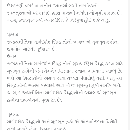
ઉશ્કેરણી વગેરે બાબતોને ધ્યાનમાં રાખી નાગરિકની
સ્વતંત્રતાઓ પર કાયદા દ્વારા વાજબી મર્યાદાઓ મૂકી શકાય છે.
આમ, સ્વતંત્રતાઓ અમર્યાદિત કે નિરંકુશ હોઈ શકે નહિ.
પ્રશ્ન 4.
રાજ્યનીતિના માર્ગદર્શક સિદ્ધાંતોનો અમલ એ મૂળભૂત હકોના
ઉપયોગ માટેની પૂર્વશરત છે.
ઉત્તર:
રાજ્યનીતિના માર્ગદર્શક સિદ્ધાંતોનો મુખ્ય ઉદ્દેશ સિદ્ધ કરવા માટે
મૂળભૂત હકોની જેમ તેમને બંધારણમાં સ્થાન આપવામાં આવ્યું છે.
ભલે આ સિદ્ધાંતોનો અમલ કરવા રાજ્ય બંધાયેલું નથી. પરંતુ આ
સિદ્ધાંતોનો અમલ કરવામાં આવે તો જ મૂળભૂત હકો સાર્થક બને.
આમ, રાજ્યનીતિના માર્ગદર્શક સિદ્ધાંતોનો અમલ એ મૂળભૂત
હકોના ઉપયોગની પૂર્વશરત છે.
પ્રશ્ન 5.
માર્ગદર્શક સિદ્ધાંતો અને મૂળભૂત હકો એ એકબીજાના વિરોધી
નથી બલકે એકબીજાના પૂરક છે.