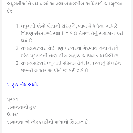
લઘુમતીઓને બક્ષવામાં આવેલા બંધારણીય અધિકારો આ મુજબ
છે:
લઘુમતી કોમો પોતાની સંસ્કૃતિ, ભાષા કે ધર્મના આધારે
શિક્ષણ સંસ્થાઓ સ્થાપી શકે છે તેમજ તેનું સંચાલન કરી
શકે છે.
રાજ્યસરકાર કોઈ પણ પ્રકારના ભેદભાવ વિના તેમને
દરેક પ્રકારની નાણાકીય સહાય આપવા બંધાયેલી છે.
રાજ્યસરકાર લઘુમતી સંસ્થાઓની મિલકતોનું સંપાદન
જરૂરી વળતર આપીને જ કરી શકે છે.
2. ટૂંક નોંધ લખોઃ
પ્રશ્ન 1.
સમાનતાનો હક
ઉત્તરઃ
સમાનતા એ લોકશાહીનો પાયાનો સિદ્ધાંત છે.