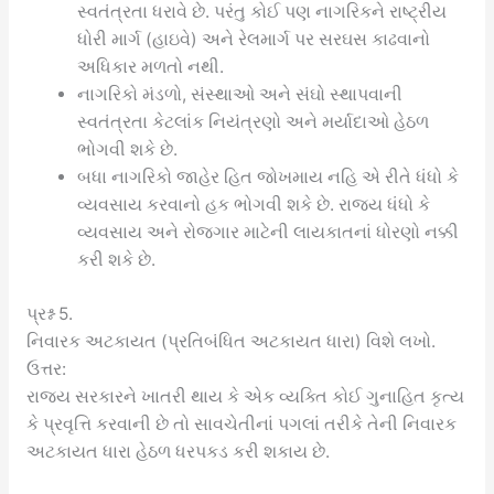
સ્વતંત્રતા ધરાવે છે. પરંતુ કોઈ પણ નાગરિકને રાષ્ટ્રીય
ધોરી માર્ગ (હાઇવે) અને રેલમાર્ગ પર સરઘસ કાઢવાનો
અધિકાર મળતો નથી.
નાગરિકો મંડળો, સંસ્થાઓ અને સંઘો સ્થાપવાની
સ્વતંત્રતા કેટલાંક નિયંત્રણો અને મર્યાદાઓ હેઠળ
ભોગવી શકે છે.
બધા નાગરિકો જાહેર હિત જોખમાય નહિ એ રીતે ધંધો કે
વ્યવસાય કરવાનો હક ભોગવી શકે છે. રાજ્ય ધંધો કે
વ્યવસાય અને રોજગાર માટેની લાયકાતનાં ધોરણો નક્કી
કરી શકે છે.
પ્રશ્ન 5.
નિવારક અટકાયત (પ્રતિબંધિત અટકાયત ધારા) વિશે લખો.
ઉત્તર:
રાજ્ય સરકારને ખાતરી થાય કે એક વ્યક્તિ કોઈ ગુનાહિત કૃત્ય
કે પ્રવૃત્તિ કરવાની છે તો સાવચેતીનાં પગલાં તરીકે તેની નિવારક
અટકાયત ધારા હેઠળ ધરપકડ કરી શકાય છે.