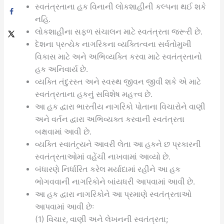
સ્વતંત્રતાના હક વિનાની લોકશાહીની કલ્પના થઈ શકે
નહિ.
લોકશાહીના સફળ સંચાલન માટે સ્વતંત્રતા જરૂરી છે.
દેશના પ્રત્યેક નાગરિકના વ્યક્તિત્વના સર્વતોમુખી
વિકાસ માટે અને અભિવ્યક્તિ કરવા માટે સ્વતંત્રતાનો
હક અનિવાર્ય છે.
વ્યક્તિ તંદુરસ્ત અને સ્વસ્થ જીવન જીવી શકે એ માટે
સ્વતંત્રતાના હકનું સવિશેષ મહત્ત્વ છે.
આ હક દ્વારા ભારતીય નાગરિકો પોતાના વિચારોને વાણી
અને વર્તન દ્વારા અભિવ્યક્ત કરવાની સ્વતંત્રતા
બક્ષવામાં આવી છે.
વ્યક્તિ સ્વાતંત્ર્યને આવરી લેતા આ હકને છ પ્રકારની
સ્વતંત્રતાઓમાં વહેંચી નાખવામાં આવ્યો છે.
બંધારણે નિર્ધારિત કરેલ મર્યાદામાં રહીને આ હક
ભોગવવાની નાગરિકોને બાંયધરી આપવામાં આવી છે.
આ હક દ્વારા નાગરિકોને આ પ્રમાણે સ્વતંત્રતાઓ
આપવામાં આવી છેઃ
(1) વિચાર, વાણી અને લેખનની સ્વતંત્રતા;