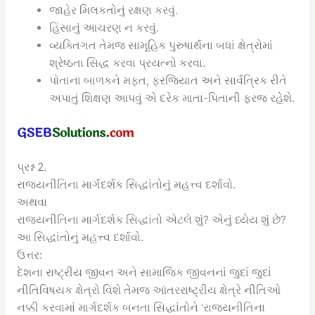
જાહેર મિલકતોનું રક્ષણ કરવું.
હિંસાનું આચરણ ન કરવું.
વ્યક્તિગત તેમજ સામૂહિક પુરુષાર્થના બધાં ક્ષેત્રોમાં
શ્રેષ્ઠતા સિદ્ધ કરવા પ્રયત્નો કરવા.
પોતાના બાળકને મફત, ફરજિયાત અને સાર્વત્રિક રીતે
અપાતું શિક્ષણ આપવું એ દરેક માતા-પિતાની ફરજ રહેશે.
પ્રશ્ન 2.
રાજ્યનીતિના માર્ગદર્શક સિદ્ધાંતોનું મહત્ત્વ દર્શાવો.
અથવા
રાજ્યનીતિના માર્ગદર્શક સિદ્ધાંતો એટલે શું? એનું ધ્યેય શું છે?
આ સિદ્ધાંતોનું મહત્ત્વ દર્શાવો.
ઉત્તર:
દેશના રાષ્ટ્રીય જીવન અને સામાજિક જીવનનાં જુદાં જુદાં
નીતિવિષયક ક્ષેત્રો વિશે તેમજ આંતરરાષ્ટ્રીય ક્ષેત્રે નીતિઓ
નક્કી કરવામાં માર્ગદર્શક બનતા સિદ્ધાંતોને ‘રાજ્યનીતિના