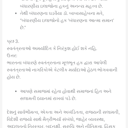
બંધારણીય ઇલાજોના હકનું અનન્ય મહત્ત્વ છે.
તેથી બંધારણના ઘડવૈયા ડૉ. બાબાસાહેબના મતે,
“બંધારણીય ઇલાજોનો હક ‘બંધારણના આત્મા સમાન’
છે.”
પ્રશ્ન 3.
સ્વતંત્રતાઓ અમર્યાદિત કે નિરંકુશ હોઈ શકે નહિ.
ઉત્તર:
ભારતના બંધારણે સ્વતંત્રતાના મૂળભૂત હક દ્વારા આપેલી
સ્વતંત્રતાઓ નાગરિકોએ કેટલીક મર્યાદાઓ હેઠળ ભોગવવાની
હોય છે.
આપણે સમાજમાં રહેતા હોવાથી સમાજનાં હિત અને
સલામતી ધ્યાનમાં રાખવાં પડે છે.
દેશનું સાર્વભૌમત્વ, એકતા અને અખંડિતતા, રાજ્યની સલામતી,
વિદેશી રાજ્યો સાથે મૈત્રીભર્યા સંબંધો, જાહેર વ્યવસ્થા,
અદાલતનો તિરસ્કાર, બદનક્ષી, સુરુચિ અને નીતિમત્તા, હિંસક