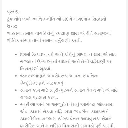
પ્રશ્ન 5.
ટૂંક નોંધ લખો આર્થિક નીતિઓ સંદર્ભે માર્ગદર્શક સિદ્ધાંતો
ઉત્તર:
ભારતના તમામ નાગરિકોનું કલ્યાણ થાય એ રીતે સમાજનાં
ભૌતિક સંસાધનોની સમાન વહેંચણી કરવી.
દેશમાં ઉત્પાદન વધે અને કોઈનું શોષણ ન થાય એ માટે
રાજ્યનાં ઉત્પાદનનાં સાધનો અને તેની વહેંચણી પર
નિયંત્રણો મૂકવાં.
જનકલ્યાણને અવરોધરૂપ આવતા સંપત્તિના
કેન્દ્રીકરણને અટકાવવું.
સમાન કામ માટે સ્ત્રી-પુરુષને સમાન વેતન મળે એ માટે
રાજ્ય પ્રયાસ કરવા.
સ્ત્રીઓ અને બાળમજૂરોને તેમનું આરોગ્ય જોખમાય
એવાં કામમાં રોકવા નહિ. બધા જ વર્ગના કામદારોને
કામગીરીના બદલામાં યોગ્ય વેતન આપવું તથા તેમને
શારીરિક અને માનસિક વિકાસની સગવડો પૂરી પાડવી.