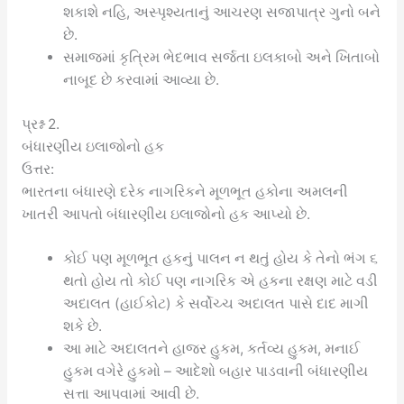
શકાશે નહિ, અસ્પૃશ્યતાનું આચરણ સજાપાત્ર ગુનો બને
છે.
સમાજમાં કૃત્રિમ ભેદભાવ સર્જતા ઇલકાબો અને ખિતાબો
નાબૂદ છે કરવામાં આવ્યા છે.
પ્રશ્ન 2.
બંધારણીય ઇલાજોનો હક
ઉત્તર:
ભારતના બંધારણે દરેક નાગરિકને મૂળભૂત હકોના અમલની
ખાતરી આપતો બંધારણીય ઇલાજોનો હક આપ્યો છે.
કોઈ પણ મૂળભૂત હકનું પાલન ન થતું હોય કે તેનો ભંગ ૬
થતો હોય તો કોઈ પણ નાગરિક એ હકના રક્ષણ માટે વડી
અદાલત (હાઈકોટ) કે સર્વોચ્ચ અદાલત પાસે દાદ માગી
શકે છે.
આ માટે અદાલતને હાજર હુકમ, કર્તવ્ય હુકમ, મનાઈ
હુકમ વગેરે હુકમો – આદેશો બહાર પાડવાની બંધારણીય
સત્તા આપવામાં આવી છે.