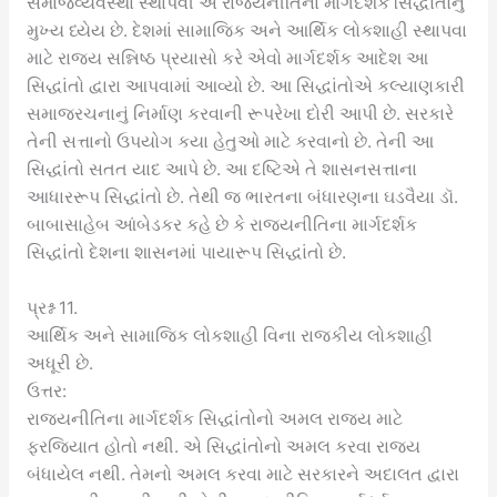
સમાજવ્યવસ્થા સ્થાપવી એ રાજ્યનીતિના માર્ગદર્શક સિદ્ધાંતોનું
મુખ્ય ધ્યેય છે. દેશમાં સામાજિક અને આર્થિક લોકશાહી સ્થાપવા
માટે રાજ્ય સન્નિષ્ઠ પ્રયાસો કરે એવો માર્ગદર્શક આદેશ આ
સિદ્ધાંતો દ્વારા આપવામાં આવ્યો છે. આ સિદ્ધાંતોએ કલ્યાણકારી
સમાજરચનાનું નિર્માણ કરવાની રૂપરેખા દોરી આપી છે. સરકારે
તેની સત્તાનો ઉપયોગ કયા હેતુઓ માટે કરવાનો છે. તેની આ
સિદ્ધાંતો સતત યાદ આપે છે. આ દષ્ટિએ તે શાસનસત્તાના
આધારરૂપ સિદ્ધાંતો છે. તેથી જ ભારતના બંધારણના ઘડવૈયા ડૉ.
બાબાસાહેબ આંબેડકર કહે છે કે રાજ્યનીતિના માર્ગદર્શક
સિદ્ધાંતો દેશના શાસનમાં પાયારૂપ સિદ્ધાંતો છે.
પ્રશ્ન 11.
આર્થિક અને સામાજિક લોકશાહી વિના રાજકીય લોકશાહી
અધૂરી છે.
ઉત્તર:
રાજ્યનીતિના માર્ગદર્શક સિદ્ધાંતોનો અમલ રાજ્ય માટે
ફરજિયાત હોતો નથી. એ સિદ્ધાંતોનો અમલ કરવા રાજ્ય
બંધાયેલ નથી. તેમનો અમલ કરવા માટે સરકારને અદાલત દ્વારા