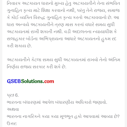
નિવારક અટકાયત ધારાનો મુખ્ય હેતુ અટકાયતીને તેના સંભવિત
ગુનાહિત કૃત્ય માટે શિક્ષા કરવાનો નથી, પરંતુ તેને રાજ્ય, સમાજ
કે કોઈ વ્યક્તિ વિરુદ્ધ ગુનાહિત કૃત્ય કરતો અટકાવવાનો છે. આ
ધારા અન્વયે અટકાયતીને ત્રણ માસ કરતાં વધારે સમય સુધી
અટકાયતમાં રાખી શકાતી નથી. વડી અદાલતના ન્યાયાધીશ કે
સલાહકાર બોર્ડના અભિપ્રાયના આધારે અટકાયતનો હુકમ રદ
કરી શકાય છે.
અટકાયતીને કેટલા સમય સુધી અટકાયતમાં રાખવો તેનો અંતિમ
નિર્ણય રાજ્ય સરકાર કરી શકે છે.
પ્રશ્ન 6.
ભારતના બંધારણમાં આપેલ બંધારણીય અધિકારો જણાવો.
અથવા
ભારતના નાગરિકને કયા કયા મૂળભૂત હકો આપવામાં આવ્યા છે?
ઉત્તર: