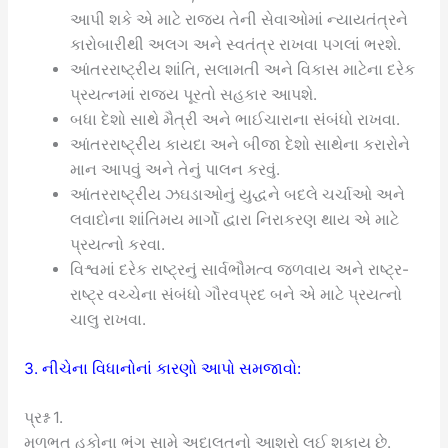
આપી શકે એ માટે રાજ્ય તેની સેવાઓમાં ન્યાયતંત્રને
કારોબારીથી અલગ અને સ્વતંત્ર રાખવા પગલાં ભરશે.
આંતરરાષ્ટ્રીય શાંતિ, સલામતી અને વિકાસ માટેના દરેક
પ્રયત્નમાં રાજ્ય પૂરતો સહકાર આપશે.
બધા દેશો સાથે મૈત્રી અને ભાઈચારાના સંબંધો રાખવા.
આંતરરાષ્ટ્રીય કાયદા અને બીજા દેશો સાથેના કરારોને
માન આપવું અને તેનું પાલન કરવું.
આંતરરાષ્ટ્રીય ઝઘડાઓનું યુદ્ધને બદલે ચર્ચાઓ અને
લવાદોના શાંતિમય માર્ગો દ્વારા નિરાકરણ થાય એ માટે
પ્રયત્નો કરવા.
વિશ્વમાં દરેક રાષ્ટ્રનું સાર્વભૌમત્વ જળવાય અને રાષ્ટ્ર-
રાષ્ટ્ર વચ્ચેના સંબંધો ગૌરવપ્રદ બને એ માટે પ્રયત્નો
ચાલુ રાખવા.
3. નીચેના વિધાનોનાં કારણો આપો સમજાવો:
પ્રશ્ન 1.
મૂળભૂત હકોના ભંગ સામે અદાલતનો આશરો લઈ શકાય છે.