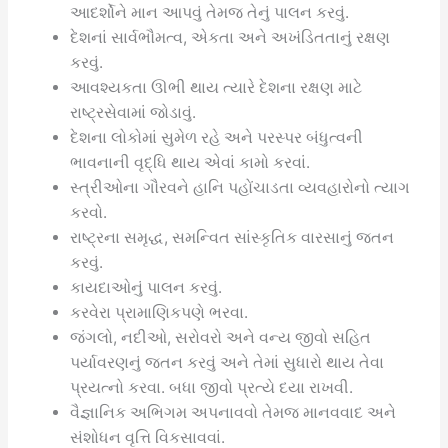
આદર્શોને માન આપવું તેમજ તેનું પાલન કરવું.
દેશનાં સાર્વભૌમત્વ, એકતા અને અખંડિતતાનું રક્ષણ
કરવું.
આવશ્યકતા ઊભી થાય ત્યારે દેશના રક્ષણ માટે
રાષ્ટ્રસેવામાં જોડાવું.
દેશના લોકોમાં સુમેળ રહે અને પરસ્પર બંધુત્વની
ભાવનાની વૃદ્ધિ થાય એવાં કામો કરવાં.
સ્ત્રીઓના ગૌરવને હાનિ પહોંચાડતા વ્યવહારોનો ત્યાગ
કરવો.
રાષ્ટ્રના સમૃદ્ધ, સમન્વિત સાંસ્કૃતિક વારસાનું જતન
કરવું.
કાયદાઓનું પાલન કરવું.
કરવેરા પ્રામાણિકપણે ભરવા.
જંગલો, નદીઓ, સરોવરો અને વન્ય જીવો સહિત
પર્યાવરણનું જતન કરવું અને તેમાં સુધારો થાય તેવા
પ્રયત્નો કરવા. બધા જીવો પ્રત્યે દયા રાખવી.
વૈજ્ઞાનિક અભિગમ અપનાવવો તેમજ માનવવાદ અને
સંશોધન વૃત્તિ વિકસાવવાં.