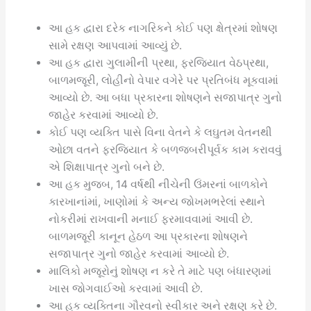
આ હક દ્વારા દરેક નાગરિકને કોઈ પણ ક્ષેત્રમાં શોષણ
સામે રક્ષણ આપવામાં આવ્યું છે.
આ હક દ્વારા ગુલામીની પ્રથા, ફરજિયાત વેઠપ્રથા,
બાળમજૂરી, લોહીનો વેપાર વગેરે પર પ્રતિબંધ મૂકવામાં
આવ્યો છે. આ બધા પ્રકારના શોષણને સજાપાત્ર ગુનો
જાહેર કરવામાં આવ્યો છે.
કોઈ પણ વ્યક્તિ પાસે વિના વેતને કે લઘુતમ વેતનથી
ઓછા વતને ફરજિયાત કે બળજબરીપૂર્વક કામ કરાવવું
એ શિક્ષાપાત્ર ગુનો બને છે.
આ હક મુજબ, 14 વર્ષથી નીચેની ઉંમરનાં બાળકોને
કારખાનાંમાં, ખાણોમાં કે અન્ય જોખમભરેલાં સ્થાને
નોકરીમાં રાખવાની મનાઈ ફરમાવવામાં આવી છે.
બાળમજૂરી કાનૂન હેઠળ આ પ્રકારના શોષણને
સજાપાત્ર ગુનો જાહેર કરવામાં આવ્યો છે.
માલિકો મજૂરોનું શોષણ ન કરે તે માટે પણ બંધારણમાં
ખાસ જોગવાઈઓ કરવામાં આવી છે.
આ હક વ્યક્તિના ગૌરવનો સ્વીકાર અને રક્ષણ કરે છે.