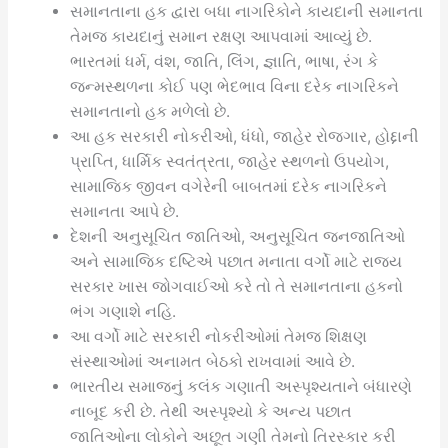
સમાનતાના હક દ્વારા બધા નાગરિકોને કાયદાની સમાનતા
તેમજ કાયદાનું સમાન રક્ષણ આપવામાં આવ્યું છે.
ભારતમાં ધર્મ, વંશ, જાતિ, લિંગ, જ્ઞાતિ, ભાષા, રંગ કે
જન્મસ્થળના કોઈ પણ ભેદભાવ વિના દરેક નાગરિકને
સમાનતાનો હક મળેલો છે.
આ હક સરકારી નોકરીઓ, ધંધો, જાહેર રોજગાર, હોદ્દાની
પ્રાપ્તિ, ધાર્મિક સ્વતંત્રતા, જાહેર સ્થળનો ઉપયોગ,
સામાજિક જીવન વગેરેની બાબતમાં દરેક નાગરિકને
સમાનતા આપે છે.
દેશની અનુસૂચિત જાતિઓ, અનુસૂચિત જનજાતિઓ
અને સામાજિક દષ્ટિએ પછાત મનાતા વર્ગો માટે રાજ્ય
સરકાર ખાસ જોગવાઈઓ કરે તો તે સમાનતાના હકનો
ભંગ ગણાશે નહિ.
આ વર્ગો માટે સરકારી નોકરીઓમાં તેમજ શિક્ષણ
સંસ્થાઓમાં અનામત બેઠકો રાખવામાં આવે છે.
ભારતીય સમાજનું કલંક ગણાતી અસ્પૃશ્યતાને બંધારણે
નાબૂદ કરી છે. તેથી અસ્પૃશ્યો કે અન્ય પછાત
જાતિઓના લોકોને અછૂત ગણી તેમનો તિરસ્કાર કરી