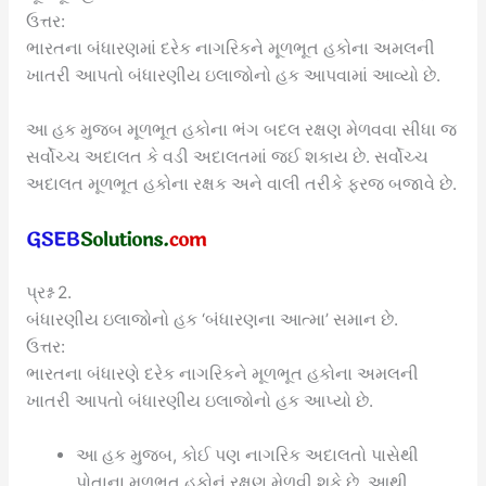
ઉત્તર:
ભારતના બંધારણમાં દરેક નાગરિકને મૂળભૂત હકોના અમલની
ખાતરી આપતો બંધારણીય ઇલાજોનો હક આપવામાં આવ્યો છે.
આ હક મુજબ મૂળભૂત હકોના ભંગ બદલ રક્ષણ મેળવવા સીધા જ
સર્વોચ્ચ અદાલત કે વડી અદાલતમાં જઈ શકાય છે. સર્વોચ્ચ
અદાલત મૂળભૂત હકોના રક્ષક અને વાલી તરીકે ફરજ બજાવે છે.
પ્રશ્ન 2.
બંધારણીય ઇલાજોનો હક ‘બંધારણના આત્મા’ સમાન છે.
ઉત્તર:
ભારતના બંધારણે દરેક નાગરિકને મૂળભૂત હકોના અમલની
ખાતરી આપતો બંધારણીય ઇલાજોનો હક આપ્યો છે.
આ હક મુજબ, કોઈ પણ નાગરિક અદાલતો પાસેથી
પોતાના મૂળભૂત હકોનું રક્ષણ મેળવી શકે છે. આથી