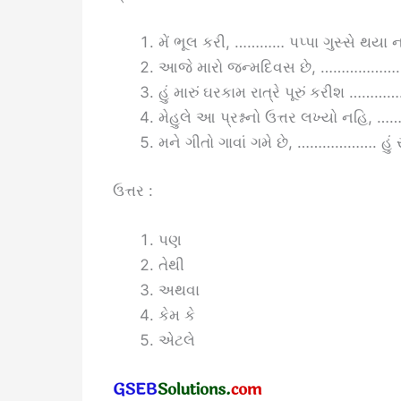
મેં ભૂલ કરી, ………… પપ્પા ગુસ્સે થયા 
આજે મારો જન્મદિવસ છે, ……………….. હુ
હું મારું ઘરકામ રાત્રે પૂરું કરીશ ……
મેહુલે આ પ્રશ્નનો ઉત્તર લખ્યો નહિ, …
મને ગીતો ગાવાં ગમે છે, ………………. હું સં
ઉત્તર :
પણ
તેથી
અથવા
કેમ કે
એટલે