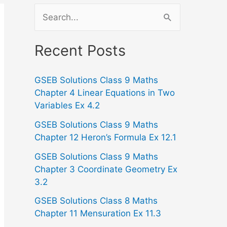
S
e
a
Recent Posts
r
GSEB Solutions Class 9 Maths
c
Chapter 4 Linear Equations in Two
h
Variables Ex 4.2
f
GSEB Solutions Class 9 Maths
o
Chapter 12 Heron’s Formula Ex 12.1
r
GSEB Solutions Class 9 Maths
:
Chapter 3 Coordinate Geometry Ex
3.2
GSEB Solutions Class 8 Maths
Chapter 11 Mensuration Ex 11.3