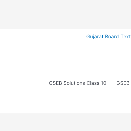
Skip
Gujarat Board Tex
to
content
GSEB Solutions Class 10
GSEB 