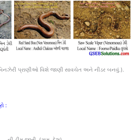
 બિનઝેરી પ્રાણીઓ વિશે જાણી સાવચેત અને નીડર બનવું.).
રો :
ી ટીમ જીતી. (ગામ, દેશ)