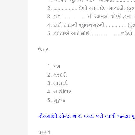
…………….. દેશી રમત છે. (મારદડી, ફૂટ
દાદા ……………. ની રમતમાં એક્કો હતા. 
દાદી દાદાની જીવનભરની ………… . (દુશ
ટમેટાએ બારીમાંથી ………………. જોયો. (
ઉત્તરઃ
દેશ
મરદડી
મારદડી
સાથીદાર
સૂરજ
કૌસમાંથી યોગ્ય શબ્દ પસંદ કરી ખાલી જગ્યા પૂર
પ્રશ્ન 1.