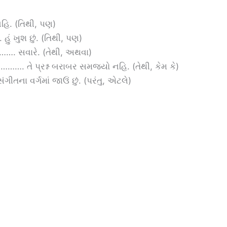
નહિ. (તિથી, પણ)
ં ખુશ છું. (તિથી, પણ)
…………. સવારે. (તેથી, અથવા)
…………. તે પ્રશ્ન બરાબર સમજ્યો નહિ. (તેથી, કેમ કે)
ગીતના વર્ગમાં જાઉં છું. (પરંતુ, એટલે)