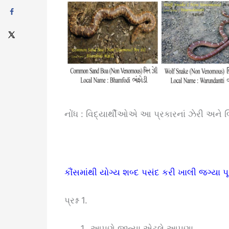
નોંધ : વિદ્યાર્થીઓએ આ પ્રકારનાં ઝેરી અને
કૌંસમાંથી યોગ્ય શબ્દ પસંદ કરી ખાલી જગ્યા પૂ
પ્રશ્ન 1.
આપણે જીત્યા એટલે આપણા ……………… ન