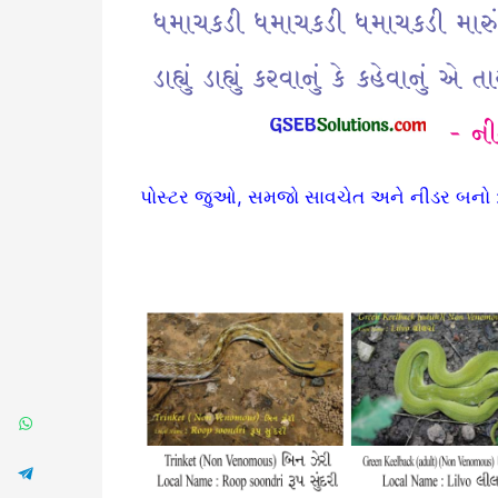
પોસ્ટર જુઓ, સમજો સાવચેત અને નીડર બનો 