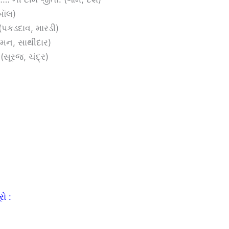
બૉલ)
(પકડદાવ, મારડી)
્મન, સાથીદાર)
સૂરજ, ચંદ્ર)
ો :