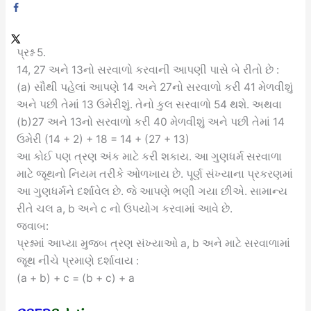
પ્રશ્ન 5.
14, 27 અને 13નો સરવાળો કરવાની આપણી પાસે બે રીતો છે :
(a) સૌથી પહેલાં આપણે 14 અને 27નો સરવાળો કરી 41 મેળવીશું
અને પછી તેમાં 13 ઉમેરીશું. તેનો કુલ સરવાળો 54 થશે. અથવા
(b)27 અને 13નો સરવાળો કરી 40 મેળવીશું અને પછી તેમાં 14
ઉમેરી (14 + 2) + 18 = 14 + (27 + 13)
આ કોઈ પણ ત્રણ અંક માટે કરી શકાય. આ ગુણધર્મ સરવાળા
માટે જૂથનો નિયમ તરીકે ઓળખાય છે. પૂર્ણ સંખ્યાના પ્રકરણમાં
આ ગુણધર્મને દર્શાવેલ છે. જે આપણે ભણી ગયા છીએ. સામાન્ય
રીતે ચલ a, b અને c નો ઉપયોગ કરવામાં આવે છે.
જવાબ:
પ્રશ્નમાં આપ્યા મુજબ ત્રણ સંખ્યાઓ a, b અને માટે સરવાળામાં
જૂથ નીચે પ્રમાણે દર્શાવાય :
(a + b) + c = (b + c) + a