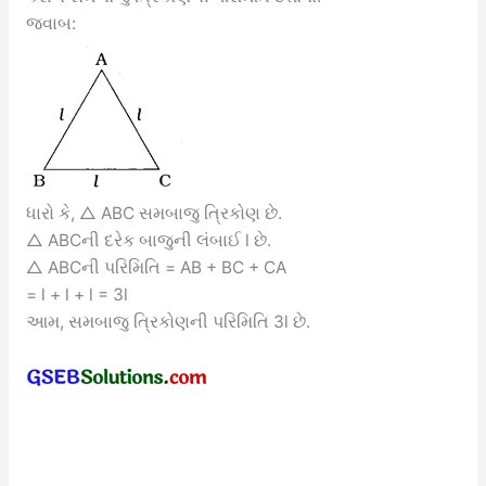
જવાબ:
ધારો કે, △ ABC સમબાજુ ત્રિકોણ છે.
△ ABCની દરેક બાજુની લંબાઈ l છે.
△ ABCની પરિમિતિ = AB + BC + CA
= l + l + l = 3l
આમ, સમબાજુ ત્રિકોણની પરિમિતિ 3l છે.