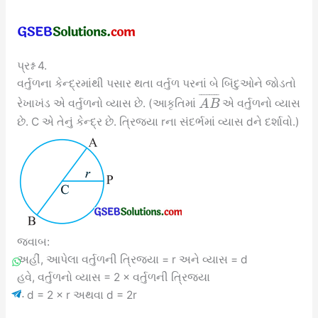
પ્રશ્ન 4.
વર્તુળના કેન્દ્રમાંથી પસાર થતા વર્તુળ પરનાં બે બિંદુઓને જોડતો
¯
¯
¯
¯
¯
¯
¯
¯
રેખાખંડ એ વર્તુળનો વ્યાસ છે. (આકૃતિમાં
એ વર્તુળનો વ્યાસ
A
B
છે. C એ તેનું કેન્દ્ર છે. ત્રિજ્યા rના સંદર્ભમાં વ્યાસ dને દર્શાવો.)
જવાબ:
અહીં, આપેલા વર્તુળની ત્રિજ્યા = r અને વ્યાસ = d
હવે, વર્તુળનો વ્યાસ = 2 × વર્તુળની ત્રિજ્યા
∴ d = 2 × r અથવા d = 2r