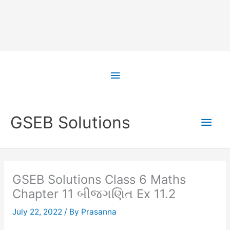
Skip
to
Above
content
Header
Main
GSEB Solutions
Men
GSEB Solutions Class 6 Maths
Chapter 11 બીજગણિત Ex 11.2
July 22, 2022
/ By
Prasanna