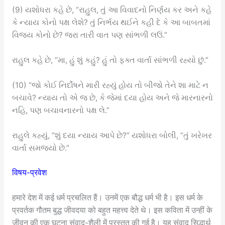
(9) યશોધરા કહે છે, “રાહુલ, તું આ વિવાદનો નિર્ણય કર અને કહે
કે ન્યાય કોનો પક્ષ લેશે? તું નિર્ભય થઈને કહી દે કે આ બાબતમાં
વિજય કોનો છે? જરા તારી વાત પણ સાંભળી લઉં.”
રાહુલ કહે છે, “મા, હું શું કહું? હું તો ફક્ત વાર્તા સાંભળી રહ્યો છું.”
(10) “જો કોઈ નિર્દોષને મારી રહ્યું હોય તો બીજો તેને શા માટે ન
બચાવે? ન્યાય તો એ જ છે, કે જેમાં દયા હોય અને જે મારનારનો
નહિ, પણ બચાવનારનો પક્ષ લે.”
રાહુલે કહ્યું, “શું દયા ન્યાય આપે છે?” યશોધરા બોલી, “તું ખરેખર
વાર્તા સમજ્યો છે.”
विषय-प्रवेश
हमारे देश में कई धर्म प्रचलित हैं। उनमें एक बौद्ध धर्म भी है। इस धर्म के
प्रवर्तक गौतम बुद्ध जीवदया को बहुत महत्त्व देते थे। इस कविता में उन्हीं के
जीवन की एक घटना संवाद-शैली में प्रस्तुत की गई है। यह संवाद सिद्धार्थ