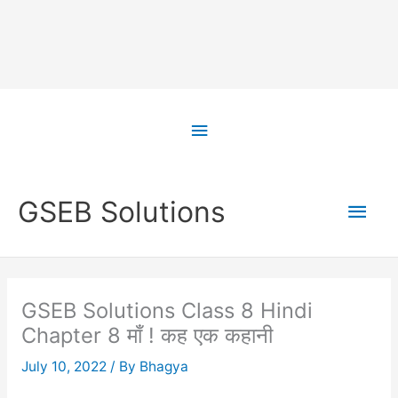
Skip
to
Above
content
Header
Main
GSEB Solutions
Men
GSEB Solutions Class 8 Hindi
Chapter 8 माँ ! कह एक कहानी
July 10, 2022
/ By
Bhagya