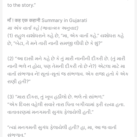
to the story.”
माँ ! कह एक कहानी Summary in Gujarati
મા એક વાર્તા કહે (ભાવાત્મક અનુવાદ)
(1) રાહુલ યશોધરાને કહે છે, “મા, એક વાર્તા કહે.” યશોધરા કહે
છે, “બેટા, તેં મને તારી નાની સમજી લીધી છે કે શું?”
(2) “આ દાસી મને કહે છે કે તું મારી નાનીની દીકરી છે. (તું મારી
નાની ભલે ન હોય, પણ તેમની દીકરી તો છે ને?) એટલા માટે મા
વાર્તા સંભળાવ ને! સૂતાં-સૂતાં જ સંભળાવ. એક રાજા હતો કે એક
રાણી હતી?”
(3) “મારા દીકરા, તું ખૂબ હઠીલો છે. ભલે તો સાંભળ.”
“એક દિવસ વહેલી સવારે તારા પિતા બગીચામાં ફરી રહ્યા હતા.
વાતાવરણમાં મનગમતી સુગંધ ફેલાયેલી હતી.”
“ત્યાં મનગમતી સુગંધ ફેલાયેલી હતી? હા, મા, આ જ વાર્તા
સંભળાવ.”